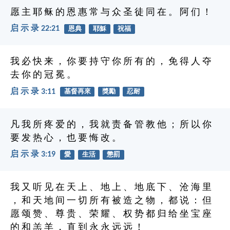
愿 主 耶 稣 的 恩 惠 常 与 众 圣 徒 同 在 。 阿 们 ！
启 示 录 22:21
恩典
耶穌
祝福
我 必 快 来 ， 你 要 持 守 你 所 有 的 ， 免 得 人 夺
去 你 的 冠 冕 。
启 示 录 3:11
基督再來
獎勵
忍耐
凡 我 所 疼 爱 的 ， 我 就 责 备 管 教 他 ； 所 以 你
要 发 热 心 ， 也 要 悔 改 。
启 示 录 3:19
愛
生活
懲罰
我 又 听 见 在 天 上 、 地 上 、 地 底 下 、 沧 海 里
， 和 天 地 间 一 切 所 有 被 造 之 物 ， 都 说 ： 但
愿 颂 赞 、 尊 贵 、 荣 耀 、 权 势 都 归 给 坐 宝 座
的 和 羔 羊 ， 直 到 永 永 远 远 ！