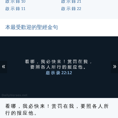
啟 示 錄 10
啟 示 錄 21
啟 示 錄 11
啟 示 錄 22
本最受歡迎的聖經金句
«
»
看 哪 ， 我 必 快 来 ！ 赏 罚 在 我 ， 要 照 各 人 所
行 的 报 应 他 。