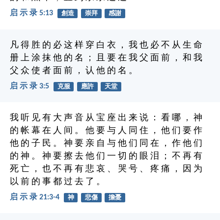
启 示 录 5:13
創造
崇拜
感謝
凡 得 胜 的 必 这 样 穿 白 衣 ， 我 也 必 不 从 生 命
册 上 涂 抹 他 的 名 ； 且 要 在 我 父 面 前 ， 和 我
父 众 使 者 面 前 ， 认 他 的 名 。
启 示 录 3:5
克服
應許
天堂
我 听 见 有 大 声 音 从 宝 座 出 来 说 ： 看 哪 ， 神
的 帐 幕 在 人 间 。 他 要 与 人 同 住 ， 他 们 要 作
他 的 子 民 。 神 要 亲 自 与 他 们 同 在 ， 作 他 们
的 神 。 神 要 擦 去 他 们 一 切 的 眼 泪 ； 不 再 有
死 亡 ， 也 不 再 有 悲 哀 、 哭 号 、 疼 痛 ， 因 为
以 前 的 事 都 过 去 了 。
启 示 录 21:3-4
神
悲傷
擔憂