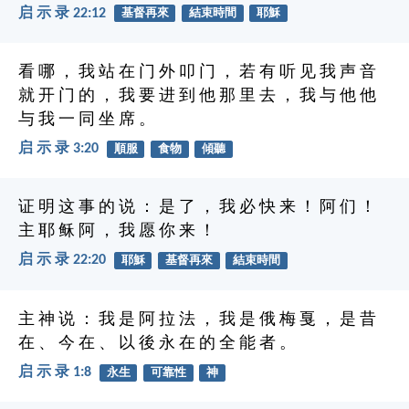
启 示 录 22:12
基督再來
結束時間
耶穌
看 哪 ， 我 站 在 门 外 叩 门 ， 若 有 听 见 我 声 音
就 开 门 的 ， 我 要 进 到 他 那 里 去 ， 我 与 他 他
与 我 一 同 坐 席 。
启 示 录 3:20
順服
食物
傾聽
证 明 这 事 的 说 ： 是 了 ， 我 必 快 来 ！ 阿 们 ！
主 耶 稣 阿 ， 我 愿 你 来 ！
启 示 录 22:20
耶穌
基督再來
結束時間
主 神 说 ： 我 是 阿 拉 法 ， 我 是 俄 梅 戛 ， 是 昔
在 、 今 在 、 以 後 永 在 的 全 能 者 。
启 示 录 1:8
永生
可靠性
神