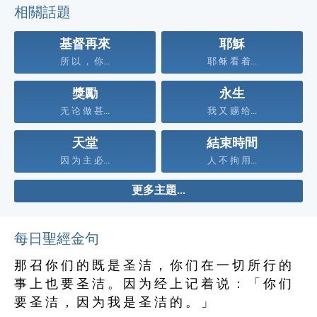
相關話題
基督再來
耶穌
所 以 ， 你...
耶 稣 看 着...
獎勵
永生
无 论 做 甚...
我 又 赐 给...
天堂
結束時間
因 为 主 必...
人 不 拘 用...
更多主題...
每日聖經金句
那 召 你 们 的 既 是 圣 洁 ， 你 们 在 一 切 所 行 的
事 上 也 要 圣 洁 。 因 为 经 上 记 着 说 ： 「 你 们
要 圣 洁 ， 因 为 我 是 圣 洁 的 。 」