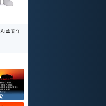
 和 華 看 守
勵