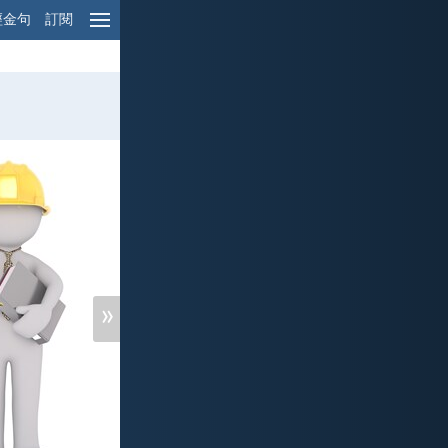
經金句
訂閱
»