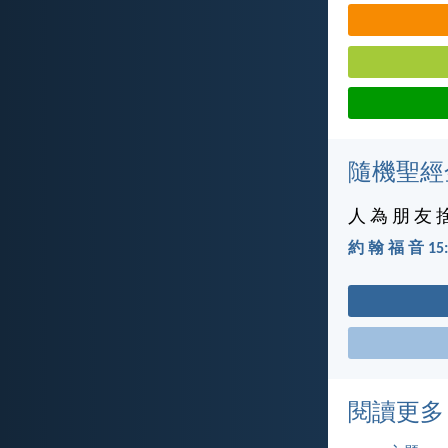
隨機聖經
人 為 朋 友 
約 翰 福 音 15:
閱讀更多