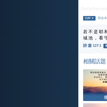
CUV
和合本
若 不 是 耶 
城 池 ， 看 
詩 篇 127:1
相關話題