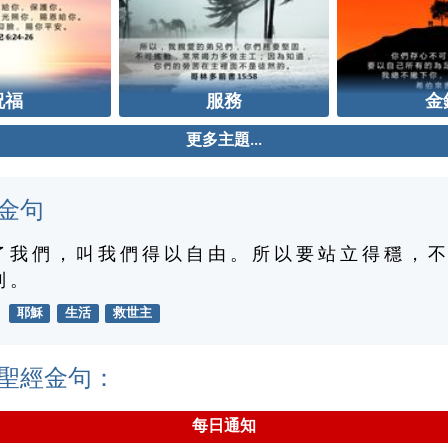
祝福
服務
金
更多主題...
金句
了 我 們 ， 叫 我 們 得 以 自 由 。 所 以 要 站 立 得 穩 ， 不
制 。
耶穌
生活
救世主
聖經金句：
每日通知