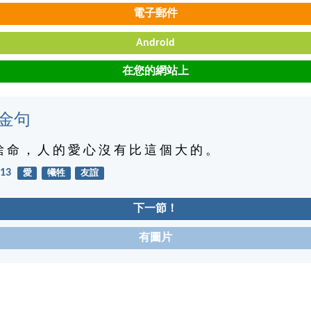
電子郵件
Android
在您的網站上
金句
捨 命 ， 人 的 愛 心 沒 有 比 這 個 大 的 。
13
愛
犧牲
友誼
下一節！
有圖片