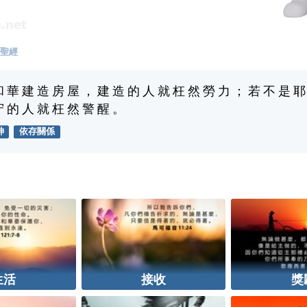
聖經
和 華 建 造 房 屋 ， 建 造 的 人 就 枉 然 勞 力 ； 若 不 是 耶
守 的 人 就 枉 然 警 醒 。
神
依存關係
生活
接收
獎