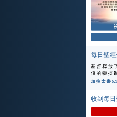
每日聖經
基 督 釋 放 
僕 的 軛 挾 
加 拉 太 書 5:1
收到每日