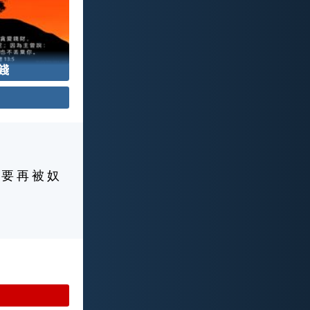
錢
 要 再 被 奴