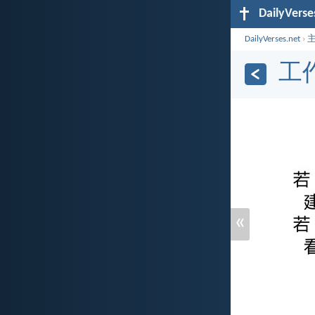
DailyVerse
DailyVerses.net
›
工作
«