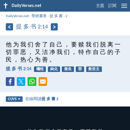
DailyVerses.net
主題
訂閱
DailyVerses.net
›
聖經書卷
›
提 多 書
›
2
提 多 书 2:14
他 为 我 们 舍 了 自 己 ， 要 赎 我 们 脱 离 一
切 罪 恶 ， 又 洁 净 我 们 ， 特 作 自 己 的 子
民 ， 热 心 为 善 。
提 多 书 2:14
犧牲
純化
善良
罪
救世主
在線閱讀
提 多 書 2
CUVS