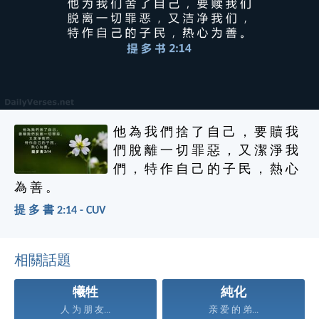
他 為 我 們 捨 了 自 己 ， 要 贖 我
們 脫 離 一 切 罪 惡 ， 又 潔 淨 我
們 ， 特 作 自 己 的 子 民 ， 熱 心
為 善 。
提 多 書 2:14 - CUV
相關話題
犧牲
純化
人 为 朋 友...
亲 爱 的 弟...