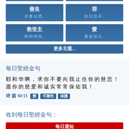
善良
罪
并 要 以 恩...
你 们 岂 不...
救世主
愛
耶 和 华 你...
爱 是 恒 久...
更多主題...
每日聖經金句
耶 和 华 啊 ， 求 你 不 要 向 我 止 住 你 的 慈 悲 ！
愿 你 的 慈 爱 和 诚 实 常 常 保 佑 我 ！
诗 篇 40:11
愛
可靠性
保護
收到每日聖經金句：
每日通知