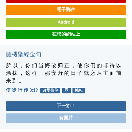
電子郵件
Android
在您的網站上
隨機聖經金句
所 以 ， 你 们 当 悔 改 归 正 ， 使 你 们 的 罪 得 以
涂 抹 ， 这 样 ， 那 安 舒 的 日 子 就 必 从 主 面 前
来 到 。
使 徒 行 传 3:19
改變信仰
罪
饒恕
下一節！
有圖片