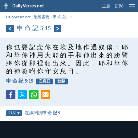
DailyVerses.net
主題
訂閱
DailyVerses.net
›
聖經書卷
›
申 命 記
›
5
申 命 記 5:15
你 也 要 記 念 你 在 埃 及 地 作 過 奴 僕 ； 耶
和 華 你 神 用 大 能 的 手 和 伸 出 來 的 膀 臂
將 你 從 那 裡 領 出 來 。 因 此 ， 耶 和 華 你
的 神 吩 咐 你 守 安 息 日 。
申 命 記 5:15
安息日
奴隸
在線閱讀
申 命 記 5
CUV