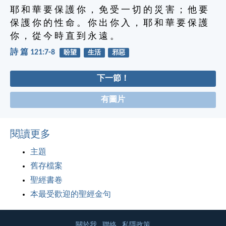
耶 和 華 要 保 護 你 ， 免 受 一 切 的 災 害 ； 他 要
保 護 你 的 性 命 。 你 出 你 入 ， 耶 和 華 要 保 護
你 ， 從 今 時 直 到 永 遠 。
詩 篇 121:7-8
盼望
生活
邪惡
下一節！
有圖片
閱讀更多
主題
舊存檔案
聖經書卷
本最受歡迎的聖經金句
關於我
聯絡
私隱政策