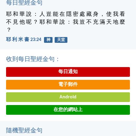
每日聖經金句
耶 和 華 說 ： 人 豈 能 在 隱 密 處 藏 身 ， 使 我 看
不 見 他 呢 ？ 耶 和 華 說 ： 我 豈 不 充 滿 天 地 麼
？
耶 利 米 書 23:24
神
天堂
收到每日聖經金句：
每日通知
電子郵件
Android
在您的網站上
隨機聖經金句