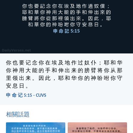
你 也 要 记 念 你 在 埃 及 地 作 过 奴 仆 ； 耶 和 华
你 神 用 大 能 的 手 和 伸 出 来 的 膀 臂 将 你 从 那
里 领 出 来 。 因 此 ， 耶 和 华 你 的 神 吩 咐 你 守
安 息 日 。
申 命 记 5:15 - CUVS
相關話題