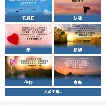
安息日
奴隸
愛
盼望
信仰
家庭
更多主題...