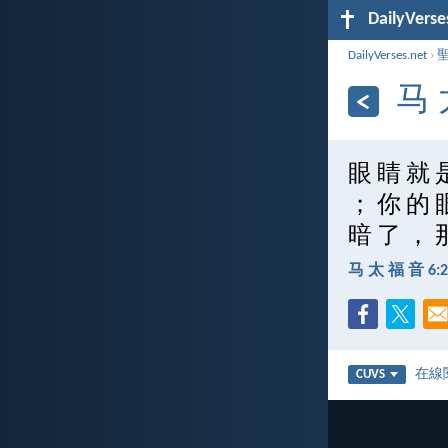
DailyVerse
DailyVerses.net
›
马 
眼 睛 就 
； 你 的 
暗 了 ， 
马 太 福 音 6:2
在線
CUVS