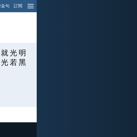
經金句
訂閱
 就 光 明
 光 若 黑