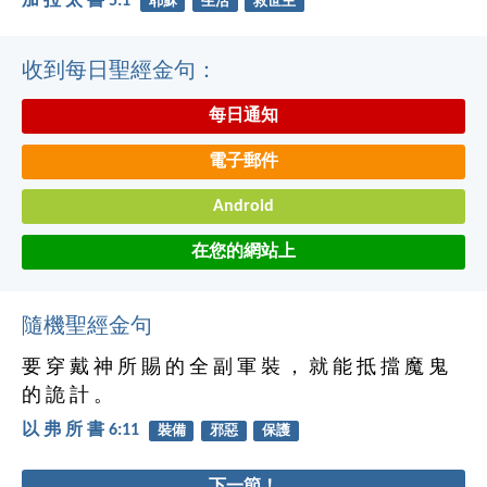
加 拉 太 書 5:1
耶穌
生活
救世主
收到每日聖經金句：
每日通知
電子郵件
Android
在您的網站上
隨機聖經金句
要 穿 戴 神 所 賜 的 全 副 軍 裝 ， 就 能 抵 擋 魔 鬼
的 詭 計 。
以 弗 所 書 6:11
裝備
邪惡
保護