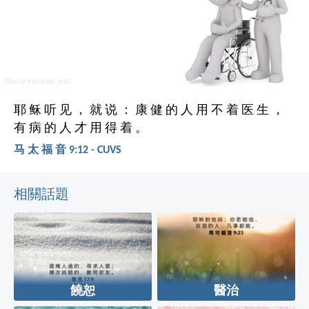
耶 稣 听 见 ， 就 说 ： 康 健 的 人 用 不 着 医 生 ，
有 病 的 人 才 用 得 着 。
马 太 福 音 9:12 - CUVS
相關話題
饒恕
醫治