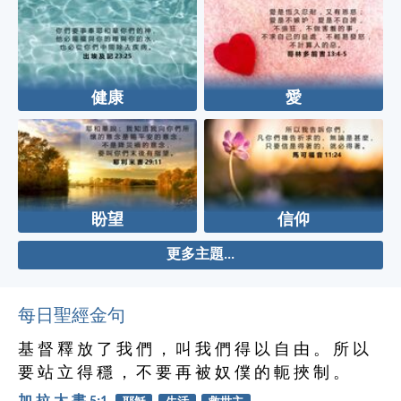
健康
愛
盼望
信仰
更多主題...
每日聖經金句
基 督 釋 放 了 我 們 ， 叫 我 們 得 以 自 由 。 所 以
要 站 立 得 穩 ， 不 要 再 被 奴 僕 的 軛 挾 制 。