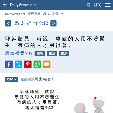
DailyVerses.net
主題
訂閱
DailyVerses.net
›
聖經書卷
›
馬 太 福 音
›
9
馬 太 福 音 9:12
耶 穌 聽 見 ， 就 說 ： 康 健 的 人 用 不 著 醫
生 ， 有 病 的 人 才 用 得 著 。
馬 太 福 音 9:12
饒恕
醫治
健康
在線閱讀
馬 太 福 音 9
CUV