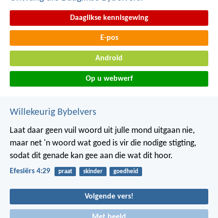
Daaglikse kennisgewing
E-pos
Android
Op u webwerf
Willekeurig Bybelvers
Laat daar geen vuil woord uit julle mond uitgaan nie,
maar net 'n woord wat goed is vir die nodige stigting,
sodat dit genade kan gee aan die wat dit hoor.
Efesiërs 4:29
praat
skinder
goedheid
Volgende vers!
Met beeld