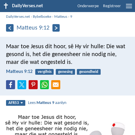
DailyVerses.net
Onderwerpe
Registreer
DailyVerses.net
›
Bybelboeke
›
Matteus
›
9
Matteus 9:12
Maar toe Jesus dit hoor, sê Hy vir hulle: Die wat
gesond is, het die geneesheer nie nodig nie,
maar die wat ongesteld is.
Matteus 9:12
vergifnis
genesing
gesondheid
Lees
Matteus 9
aanlyn
AFR53