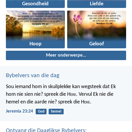
Gesondheid
Liefde
Hoop
Geloof
Meer onderwerpe...
Bybelvers van die dag
Sou iemand hom in skuilplekke kan wegsteek dat Ek
hom nie sien nie? spreek die H
ere
. Vervul Ek nie die
hemel en die aarde nie? spreek die H
ere
.
Jeremia 23:24
God
hemel
Ontvang die Daaglikse Bybelvers: