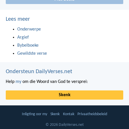
Lees meer
Onderwerpe
Argief
Bybelboeke
Gewildste verse
Ondersteun DailyVerses.net
Help
my
om die Woord van God te versprei:
Skenk
Inligting oor my
Skenk
Kontak
Privaatheidsbeleid
© 2026 DailyVerses.net