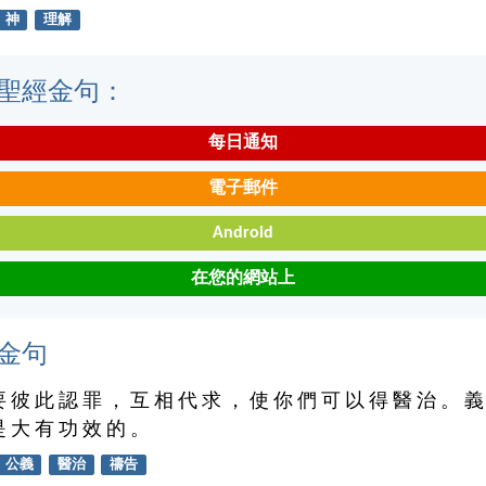
神
理解
聖經金句：
每日通知
電子郵件
Android
在您的網站上
金句
要 彼 此 認 罪 ， 互 相 代 求 ， 使 你 們 可 以 得 醫 治 。 義
是 大 有 功 效 的 。
公義
醫治
禱告