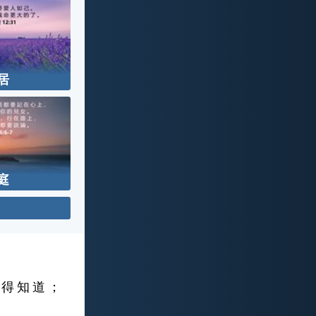
居
庭
 得 知 道 ；