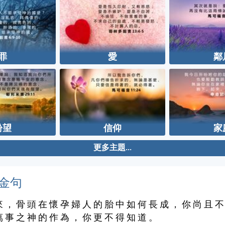
罪
愛
鄰
盼望
信仰
家
更多主題...
金句
來 ， 骨 頭 在 懷 孕 婦 人 的 胎 中 如 何 長 成 ， 你 尚 且 不
萬 事 之 神 的 作 為 ， 你 更 不 得 知 道 。