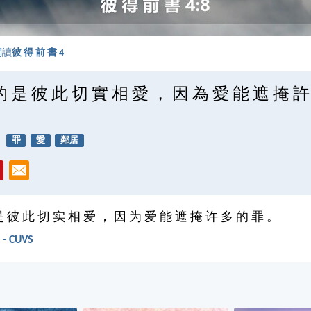
閱讀
彼 得 前 書 4
的 是 彼 此 切 實 相 愛 ， 因 為 愛 能 遮 掩 許
罪
愛
鄰居
是 彼 此 切 实 相 爱 ， 因 为 爱 能 遮 掩 许 多 的 罪 。
- CUVS