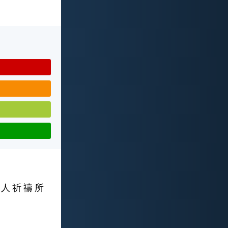
 人 祈 禱 所