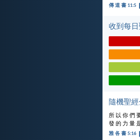
傳 道 書 11:5
收到每日
隨機聖經
所 以 你 們 
發 的 力 量 
雅 各 書 5:16