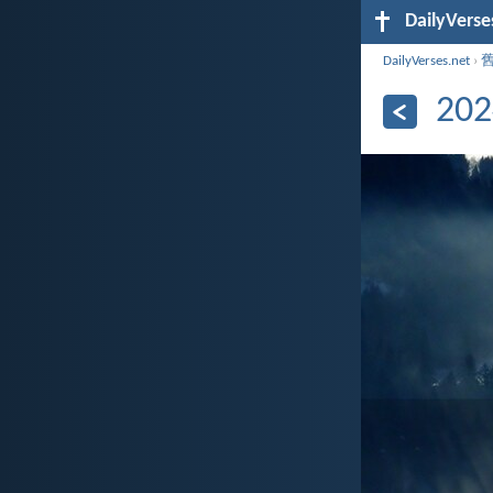
DailyVerse
DailyVerses.net
›
20