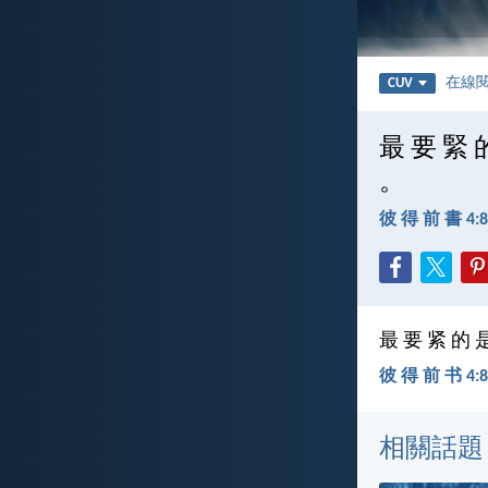
在線
CUV
最 要 緊 
。
彼 得 前 書 4:8
最 要 紧 的 
彼 得 前 书 4:8 
相關話題