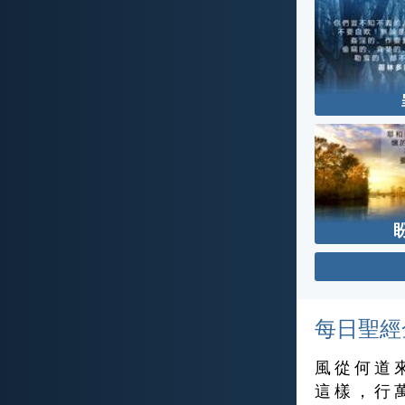
每日聖經
風 從 何 道 
這 樣 ， 行 