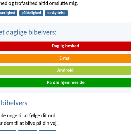
hed og trofasthed altid omslutte mig.
kærlighed
pålidelighed
beskyttelse
t daglige bibelvers:
Daglig besked
E-mail
Android
På din hjemmeside
 bibelvers
de unge til at følge dit ord,
r dem til at blive på din vej.