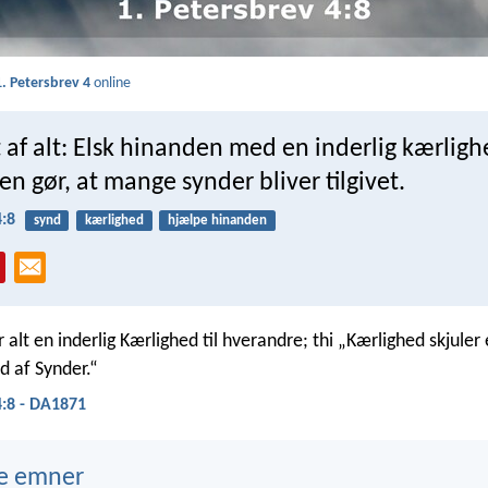
1. Petersbrev 4
online
t af alt: Elsk hinanden med en inderlig kærligh
n gør, at mange synder bliver tilgivet.
4:8
synd
kærlighed
hjælpe hinanden
alt en inderlig Kærlighed til hverandre; thi „Kærlighed skjuler
 af Synder.“
4:8 - DA1871
e emner