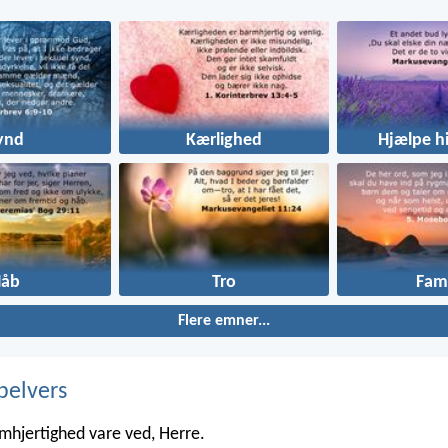
ynd
Kærlighed
Hjælpe h
Håb
Tro
Fami
Flere emner...
belvers
mhjertighed vare ved, Herre.