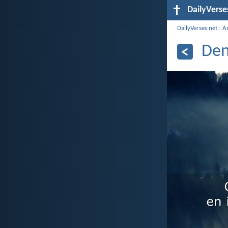
DailyVerse
DailyVerses.net
›
A
Den