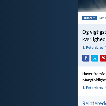
Læs
BDAN
Og vigtigs
kærlighede
1. Petersbrev 
Haver fremfor 
Mangfoldighed
1. Petersbrev 
Relatered