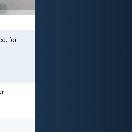
ed, for
 en