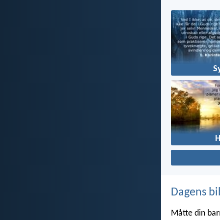
S
Dagens bi
Måtte din bar