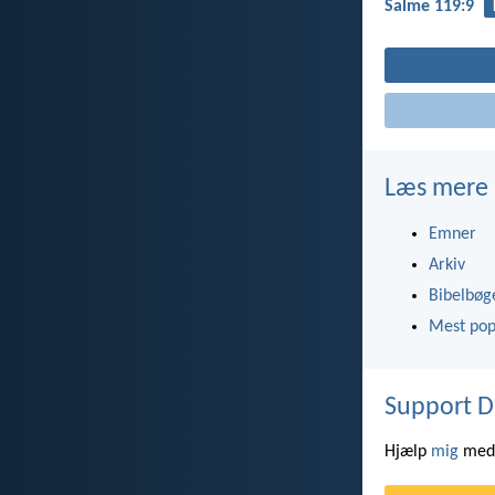
Salme 119:9
Læs mere
Emner
Arkiv
Bibelbøg
Mest pop
Support D
Hjælp
mig
med 