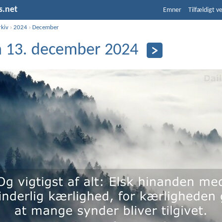
s.net
Emner
Tilfældigt v
rkiv
›
2024
›
December
 13. december 2024