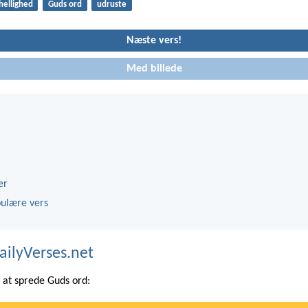
hellighed
Guds ord
udruste
Næste vers!
Med billede
er
ulære vers
ailyVerses.net
at sprede Guds ord: