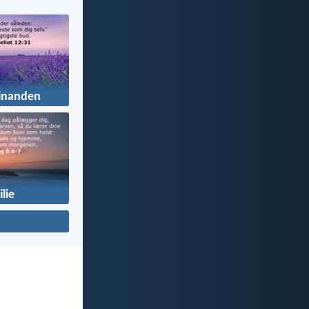
inanden
lie