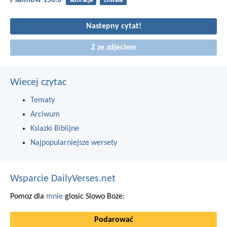
Psalmów 150:6
adoracja
chwała
Nastepny cytat!
Z ze zdjeciem
Wiecej czytac
Tematy
Arciwum
Ksiazki Biblijne
Najpopularniejsze wersety
Wsparcie DailyVerses.net
Pomoz dla
mnie
glosic Slowo Boze:
Podarować