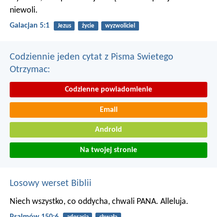
niewoli.
Galacjan 5:1
Jezus
życie
wyzwoliciel
Codziennie jeden cytat z Pisma Swietego
Otrzymac:
Codzienne powiadomienie
Email
Android
Na twojej stronie
Losowy werset Biblii
Niech wszystko, co oddycha, chwali PANA.
Alleluja.