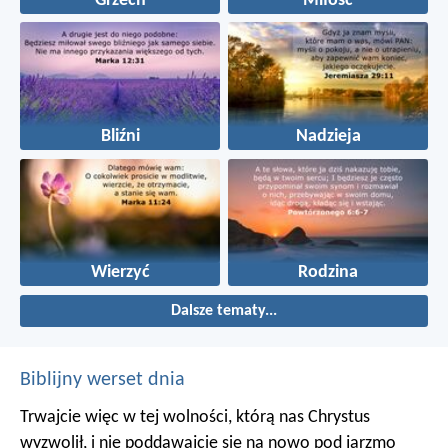
Grzech
Miłość
Bliźni
Nadzieja
Wierzyć
Rodzina
Dalsze tematy...
Biblijny werset dnia
Trwajcie więc w tej wolności, którą nas Chrystus
wyzwolił, i nie poddawajcie się na nowo pod jarzmo