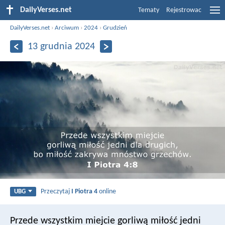
DailyVerses.net
Tematy
Rejestrowac
DailyVerses.net
›
Arciwum
›
2024
›
Grudzień
13 grudnia 2024
Przeczytaj
I Piotra 4
online
UBG
Przede wszystkim miejcie gorliwą miłość jedni