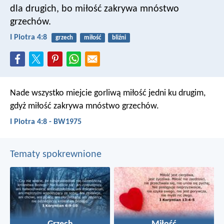
dla drugich, bo miłość zakrywa mnóstwo
grzechów.
I Piotra 4:8
grzech
miłość
bliźni
Nade wszystko miejcie gorliwą miłość jedni ku drugim,
gdyż miłość zakrywa mnóstwo grzechów.
I Piotra 4:8 - BW1975
Tematy spokrewnione