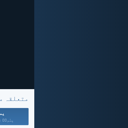
متعلقہ م
یس
یِسُوعؔ ن