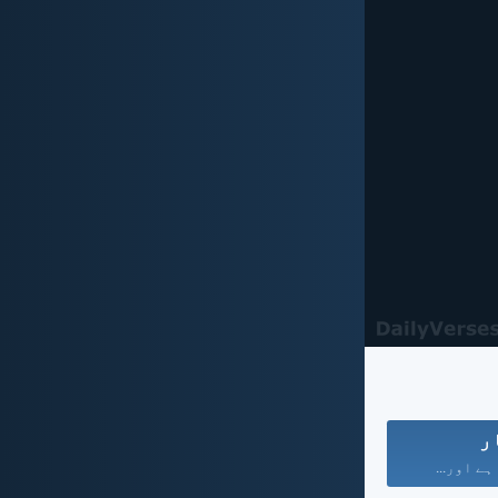
ر
 ہے اور...