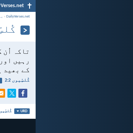
yVerses.net
DailyVerses.net
›
با
کُلسِّ
تاکہ اُن ک
رہیں اور 
کے بھید ی
کُلسِّیوں 2:‏2
کُلسِّیوں
URD