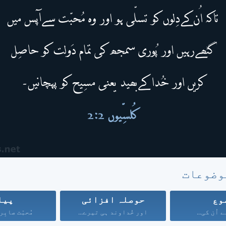
وضوعات
وع
حوصلہ افزائی
پیا
ے اُن کی...
اور خُداوند ہی تیرے...
مُحبّت صابِر