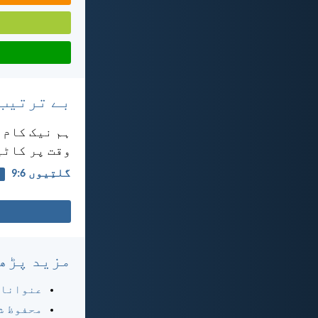
بے ترتیب
ہم نیک کام ک
وقت پر کاٹی
گلتِیوں 6:‏9
مزید پڑھ
عنوانا
محفوظ ش