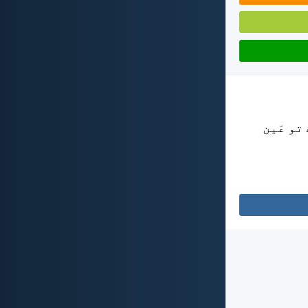
تو عَین