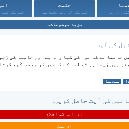
ھنا
حکمت
امی
ُکار اور...
کیونکہ خُداوند حِکمت بخشتا...
کیونکہ مَیں تُ
مزید موضوعات...
بل کی آیت
یں جانتا ہے کہ ہوا کی کیا راہ ہے اور حامِلہ کی رَحِم 
ی ہیں وَیسا ہی تُو خُدا کے کاموں کو جو سب کُچھ کرتا
ا
سمجھنا
ئبل کی آیت حاصل کریں:
روزانہ کی اطلاع
ای میل