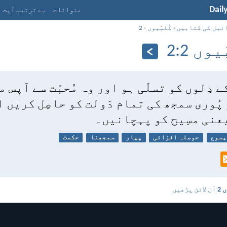
Dail
عنوانات
بے ترتیب آیت
ئبل کی کتابیں
›
کُلسِّیوں
›
2
یوں 2:‏2
ے دِلوں کو تسلّی ہو اور وہ مُحبّت سے آپس 
پُوری سمجھ کی تمام دَولت کو حاصِل کریں ا
عنی مسِیح کو پہچانیں۔
یسوع
حوصلہ افزائی
پیار
سمجھنا
حکمت
 2
آن لائن پڑھیں