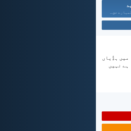
د
مہارے حق...
میں ہڈِّیاں
 ہے نہیں