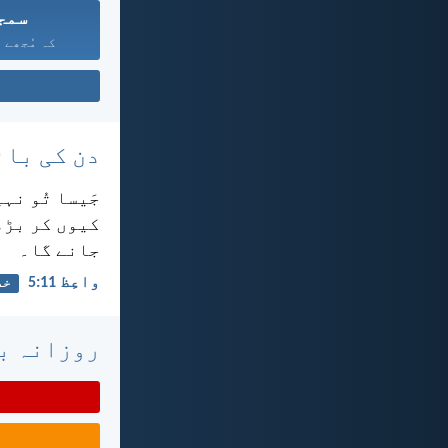
سمج
کہ مُجھے پ
دن کی بائ
جَیسا تُو نہ
کیوں کر بڑھت
جانے گا۔
واعِظ 11:‏5
خد
روزانہ با