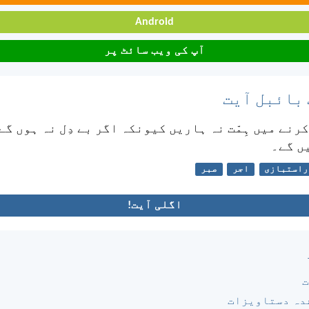
Android
آپ کی ویب سائٹ پر
 بائبل آیت
رنے میں ہِمّت نہ ہاریں کیونکہ اگر بے دِل نہ ہوں گے 
ں گے۔
راستبازی
اجر
صبر
اگلی آیت!
ت
دہ دستاویزات