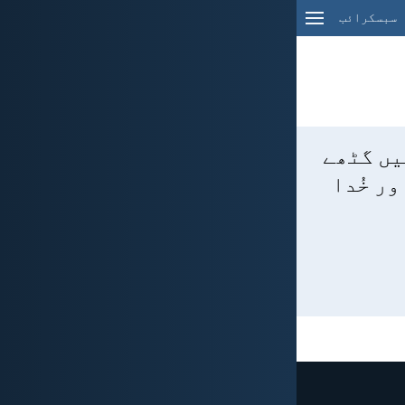
سبسکرائب
میں گٹھے
ور خُدا