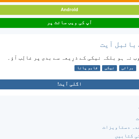
Android
آپ کی ویب سائٹ پر
 بائبل آیت
ب نہ ہو بلکہ نیکی کے ذرِیعہ سے بدی پر غالِب آؤ۔
برائی
نیکی
قابو پانا
اگلی آیت!
ت
دہ دستاویزات
ی کتابیں