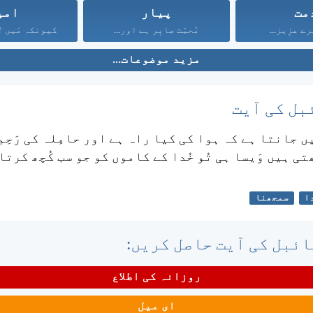
مت
پیار
امی
ے عزِیز...
مُحبّت صابِر ہے اور...
کیونکہ مَیں تُ
مزید موضوعات...
بل کی آیت
یں جانتا ہے کہ ہوا کی کیا راہ ہے اور حامِلہ کی رَحِم 
ی ہیں وَیسا ہی تُو خُدا کے کاموں کو جو سب کُچھ کرتا
ا
سمجھنا
ئبل کی آیت حاصل کریں:
روزانہ کی اطلاع
ای میل