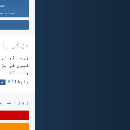
خد
پس اَے میر
دن کی بائ
جَیسا تُو نہ
کیوں کر بڑھت
جانے گا۔
واعِظ 11:‏5
خد
روزانہ با