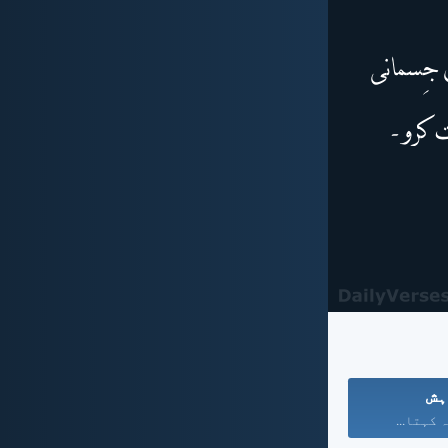
ہش
 کہتا...