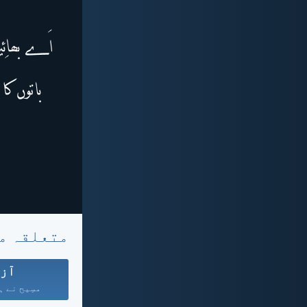
متعلقہ م
آزا
مسِیح نے ہ