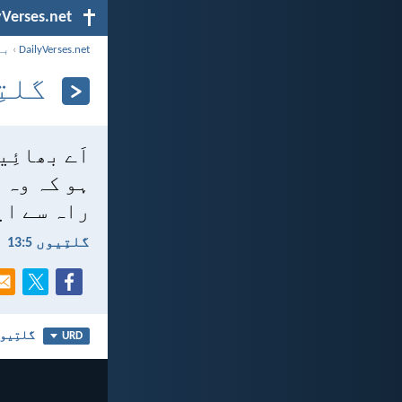
yVerses.net
DailyVerses.net
›
با
گلتِیو
اَے بھائِی
ہو کہ وہ 
راہ سے ای
گلتِیوں 5:‏13
گلتِیوں
URD