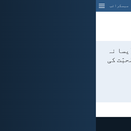
سبسکرائب
َیسا نہ
حبّت کی