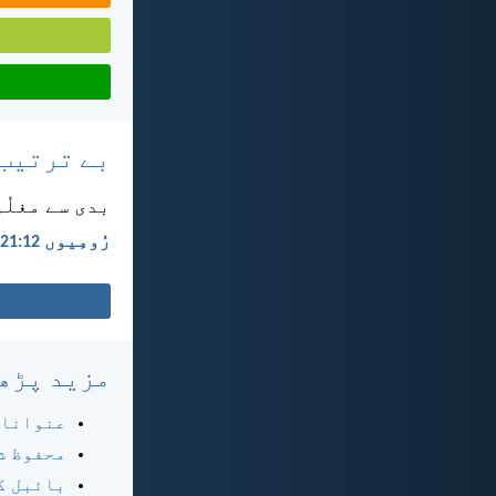
بے ترتیب
بدی سے مغلُو
رُومِیوں 12:‏21
مزید پڑھ
عنوانا
محفوظ ش
بائبل ک