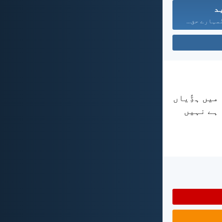
د
مہارے حق...
میں ہڈِّیاں
 ہے نہیں