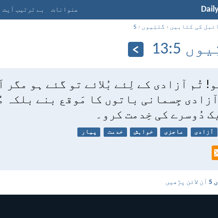
Dail
عنوانات
بے ترتیب آیت
ئبل کی کتابیں
›
گلتِیوں
›
5
ں 5:‏13
و! تُم آزادی کے لِئے بُلائے تو گئے ہو مگر ا
آزادی جِسمانی باتوں کا مَوقع بنے بلکہ مُ
ک دُوسرے کی خِدمت کرو۔
آزادی
عاجزی
خواہش
خدمت
پیار
 5
آن لائن پڑھیں