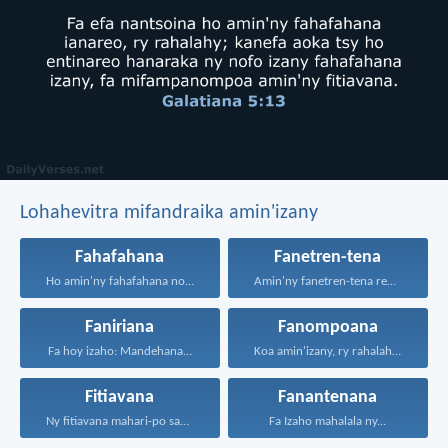
Lohahevitra mifandraika amin'izany
Fahafahana
Fanetren-tena
Ho amin'ny fahafahana no...
Amin'ny fanetren-tena rehetra sy...
Faniriana
Fanompoana
Fa hoy izaho: Mandehana...
Koa amin'izany, ry rahalahy...
Fitiavana
Fanantenana
Ny fitiavana mahari-po sady...
Fa Izaho mahalala ny...