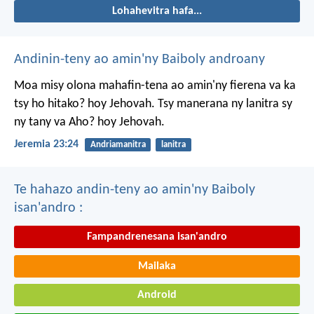
Lohahevitra hafa...
Andinin-teny ao amin'ny Baiboly androany
Moa misy olona mahafin-tena ao amin'ny fierena va ka
tsy ho hitako? hoy Jehovah. Tsy manerana ny lanitra sy
ny tany va Aho? hoy Jehovah.
Jeremia 23:24
Andriamanitra
lanitra
Te hahazo andin-teny ao amin'ny Baiboly
isan'andro :
Fampandrenesana isan'andro
Mailaka
Android