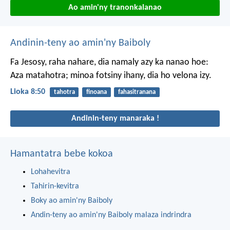
Ao amin'ny tranonkalanao
Andinin-teny ao amin'ny Baiboly
Fa Jesosy, raha nahare, dia namaly azy ka nanao hoe:
Aza matahotra; minoa fotsiny ihany, dia ho velona izy.
Lioka 8:50
tahotra
finoana
fahasitranana
Andinin-teny manaraka !
Hamantatra bebe kokoa
Lohahevitra
Tahirin-kevitra
Boky ao amin'ny Baiboly
Andin-teny ao amin'ny Baiboly malaza indrindra