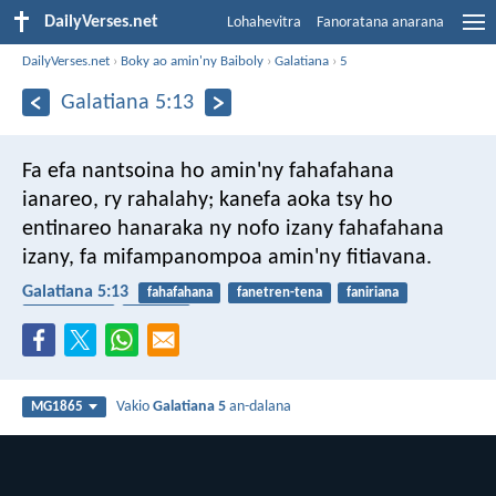
DailyVerses.net
Lohahevitra
Fanoratana anarana
DailyVerses.net
›
Boky ao amin'ny Baiboly
›
Galatiana
›
5
Galatiana 5:13
Fa efa nantsoina ho amin'ny fahafahana
ianareo, ry rahalahy; kanefa aoka tsy ho
entinareo hanaraka ny nofo izany fahafahana
izany, fa mifampanompoa amin'ny fitiavana.
Galatiana 5:13
fahafahana
fanetren-tena
faniriana
fanompoana
fitiavana
Vakio
Galatiana 5
an-dalana
MG1865