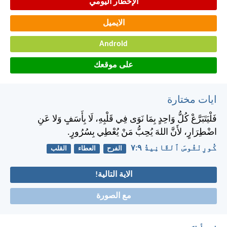
الإخطار اليومي
الايميل
Android
على موقعك
ايات مختارة
فَلْيَتَبَرَّعْ كُلُّ وَاحِدٍ بِمَا نَوَى فِي قَلْبِهِ، لَا بِأَسَفٍ وَلا عَنِ
اضْطِرَارٍ، لأَنَّ اللهَ يُحِبُّ مَنْ يُعْطِي بِسُرُورٍ.
كُورِنْثُوسَ ٱلثَّانِيةُ ٩:‏٧
الفرح
العطاء
القلب
الاية التالية!
مع الصورة