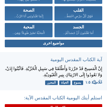
القلب
الصحة
فَوْقَ كُلِّ حِرْصٍ احْفَظْ...
إِنَّمَا تَعْبُدُونَنِي أَنَا الرَّبَّ...
الجسد
المحبة
أَمَا تَعْلَمُونَ أَنَّ جَسَدَكُمْ...
الْمَحَبَّةُ تَصْبِرُ طَوِيلاً؛ وَهِيَ...
مواضيع اخرى
آية الكتاب المقدس اليومية
إِنَّ الْمَسِيحَ قَدْ حَرَّرَنَا وَأَطْلَقَنَا فِي سَبِيلِ الْحُرِّيَّةِ. فَاثْبُتُوا إِذَنْ،
وَلا تَعُودُوا إِلَى الارْتِبَاكِ بِنِيرِ الْعُبُودِيَّةِ.
غَلَاطِيَّةَ ٥:‏١
يسوع
الحياة
المحرر
استلم أيتك اليومية الكتاب المقدس الآية: