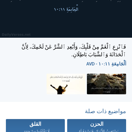
فَٱنْزِعِ ٱلْغَمَّ مِنْ قَلْبِكَ، وَأَبْعِدِ ٱلشَّرَّ عَنْ لَحْمِكَ، لِأَنَّ
ٱلْحَدَاثَةَ وَٱلشَّبَابَ بَاطِلَانِ.
اَلْجَامِعَةِ ١١:‏١٠ - AVD
مواضيع ذات صلة
الحزن
القلق
يَسْتَغِيثُ الأَبْرَارُ، فَيَسْمَعُ لَهُمُ...
لَا تَقْلَقُوا مِنْ جِهَةِ...