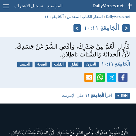
DailyVerses.net
المواضيع
تسجيل الاشتراك
DailyVerses.net
›
اسفار الكتاب المقدس
›
اَلْجَامِعَةِ
›
١١
اَلْجَامِعَةِ ١١:‏١٠
فَأَزِلِ الْغَمَّ مِنْ صَدْرِكَ، وَأقْصِ الشَّرَّ عَنْ جَسَدِكَ،
لأَنَّ الْحَدَاثَةَ وَالشَّبَابَ بَاطِلانِ.
اَلْجَامِعَةِ ١١:‏١٠
الحزن
القلق
القلب
الصحة
الجسد
اقرأ
اَلْجَامِعَةِ ١١
على الإنترنت
KEH