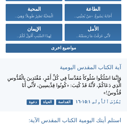
الطاعة
المحبة
أَجَابَهُ يَسُوعُ: «مَنْ يُحِبَّنِي...
الْمَحَبَّةُ تَصْبِرُ طَوِيلاً؛ وَهِيَ...
الأمل
الإيمان
لأَنِّي عَرَفْتُ مَا رَسَمْتُهُ...
لِهذَا السَّبَبِ أَقُولُ لَكُمْ...
مواضيع اخرى
آية الكتاب المقدس اليومية
وَإِنَّمَا اسْلُكُوا سُلُوكاً مُقَدَّساً فِي كُلِّ أَمْرٍ، مُقْتَدِينَ بِالْقُدُّوسِ
الَّذِي دَعَاكُمْ، لأَنَّهُ قَدْ كُتِبَ: «كُونُوا قِدِّيسِينَ، لأَنِّي أَنَا
قُدُّوسٌ!»
بُطْرُسَ ٱلْأُولَى ١:‏١٥-‏١٦
القداسة
الحياة
دعوة
استلم أيتك اليومية الكتاب المقدس الآية: