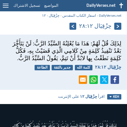
DailyVerses.net
المواضيع
تسجيل الاشتراك
DailyVerses.net
›
اسفار الكتاب المقدس
›
حِزْقِيَال
›
١٢
حِزْقِيَال ١٢:‏٢٨
لِذَلِكَ قُلْ لَهُمْ: هَذَا مَا يُعْلِنُهُ السَّيِّدُ الرَّبُّ: لَنْ يَتَأَخَّرَ
بَعْدُ تَنْفِيذُ كَلِمَةٍ مِنْ كَلامِي الَّذِي قَضَيْتُ بِهِ، فَكُلُّ
كَلِمَةٍ نَطَقْتُ بِها لابُدَّ أَنْ تَتِمَّ، يَقُولُ السَّيِّدُ الرَّبُّ.
حِزْقِيَال ١٢:‏٢٨
كلمة الله
جدير بالثقة
الطاعة
اقرأ
حِزْقِيَال ١٢
على الإنترنت
KEH