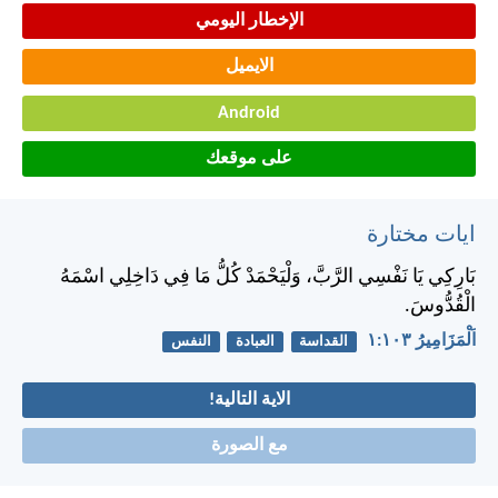
الإخطار اليومي
الايميل
Android
على موقعك
ايات مختارة
بَارِكِي يَا نَفْسِي الرَّبَّ، وَلْيَحْمَدْ كُلُّ مَا فِي دَاخِلِي اسْمَهُ
الْقُدُّوسَ.
اَلْمَزَامِيرُ ١٠٣:‏١
القداسة
العبادة
النفس
الاية التالية!
مع الصورة