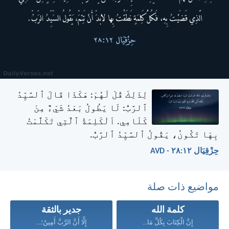
لِذَلِكَ قُلْ لَهُمْ: هَكَذَا قَالَ ٱلسَّيِّدُ
ٱلرَّبُّ: لَا يَطُولُ بَعْدُ شَيْءٌ مِنْ
كَلَامِي. اَلْكَلِمَةُ ٱلَّتِي تَكَلَّمْتُ
بِهَا تَكُونُ، يَقُولُ ٱلسَّيِّدُ ٱلرَّبُّ.
حِزْقِيَال ١٢:‏٢٨ - AVD
مواضيع ذات صلة
كلمة الله
جدير بالثقة
إِنَّ الْكِتَابَ بِكُلِّ مَا...
إِلَّا أَنَّ الرَّبَّ أَمِينٌ؛...