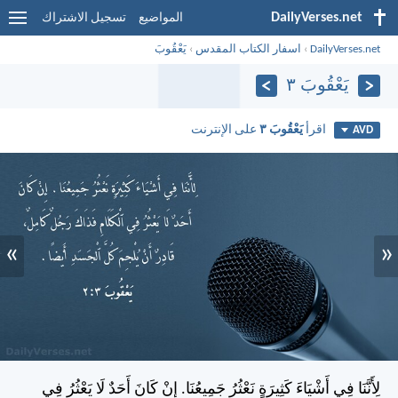
DailyVerses.net
المواضيع
تسجيل الاشتراك
DailyVerses.net
›
اسفار الكتاب المقدس
›
يَعْقُوبَ
يَعْقُوبَ ٣
اقرأ
يَعْقُوبَ ٣
على الإنترنت
AVD
»
«
لِأَنَّنَا فِي أَشْيَاءَ كَثِيرَةٍ نَعْثُرُ جَمِيعُنَا. إِنْ كَانَ أَحَدٌ لَا يَعْثُرُ فِي