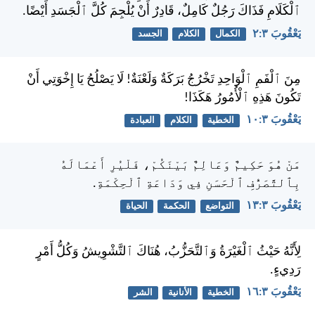
ٱلْكَلَامِ فَذَاكَ رَجُلٌ كَامِلٌ، قَادِرٌ أَنْ يُلْجِمَ كُلَّ ٱلْجَسَدِ أَيْضًا.
يَعْقُوبَ ٣:‏٢
الكمال
الكلام
الجسد
مِنَ ٱلْفَمِ ٱلْوَاحِدِ تَخْرُجُ بَرَكَةٌ وَلَعْنَةٌ! لَا يَصْلُحُ يَا إِخْوَتِي أَنْ
تَكُونَ هَذِهِ ٱلْأُمُورُ هَكَذَا!
يَعْقُوبَ ٣:‏١٠
الخطية
الكلام
العبادة
مَنْ هُوَ حَكِيمٌ وَعَالِمٌ بَيْنَكُمْ، فَلْيُرِ أَعْمَالَهُ
بِٱلتَّصَرُّفِ ٱلْحَسَنِ فِي وَدَاعَةِ ٱلْحِكْمَةِ.
يَعْقُوبَ ٣:‏١٣
التواضع
الحكمة
الحياة
لِأَنَّهُ حَيْثُ ٱلْغَيْرَةُ وَٱلتَّحَزُّبُ، هُنَاكَ ٱلتَّشْوِيشُ وَكُلُّ أَمْرٍ
رَدِيءٍ.
يَعْقُوبَ ٣:‏١٦
الخطية
الأنانية
الشر