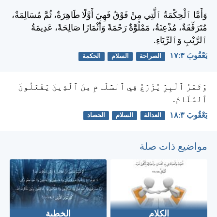
وَأَمَّا ٱلْحِكْمَةُ ٱلَّتِي مِنْ فَوْقُ فَهِيَ أَوَّلًا طَاهِرَةٌ، ثُمَّ مُسَالِمَةٌ،
مُتَرَفِّقَةٌ، مُذْعِنَةٌ، مَمْلُوَّةٌ رَحْمَةً وَأَثْمَارًا صَالِحَةً، عَدِيمَةُ
ٱلرَّيْبِ وَٱلرِّيَاءِ.
يَعْقُوبَ ٣:‏١٧
الصراحة
السلام
الحكمة
وَثَمَرُ ٱلْبِرِّ يُزْرَعُ فِي ٱلسَّلَامِ مِنَ ٱلَّذِينَ يَفْعَلُونَ
ٱلسَّلَامَ.
يَعْقُوبَ ٣:‏١٨
العدالة
السلام
الحصاد
مواضيع ذات صلة
الكلام
الخطية