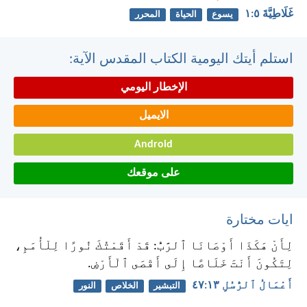
غَلَاطِيَّةَ ٥:‏١
يسوع
الحياة
المحرر
استلم أيتك اليومية الكتاب المقدس الآية:
الإخطار اليومي
الايميل
Android
على موقعك
ايات مختارة
لِأَنْ هَكَذَا أَوْصَانَا ٱلرَّبُّ: قَدْ أَقَمْتُكَ نُورًا لِلْأُمَمِ،
لِتَكُونَ أَنْتَ خَلَاصًا إِلَى أَقْصَى ٱلْأَرْضِ.
أَعْمَالُ ٱلرُّسُلِ ١٣:‏٤٧
التبشير
الخلاص
النور