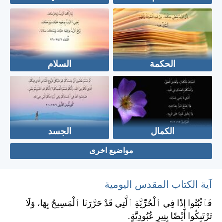
الحكمة
السلام
الكمال
الجسد
مواضيع اخرى
آية الكتاب المقدس اليومية
فَٱثْبُتُوا إِذًا فِي ٱلْحُرِّيَّةِ ٱلَّتِي قَدْ حَرَّرَنَا ٱلْمَسِيحُ بِهَا، وَلَا
تَرْتَبِكُوا أَيْضًا بِنِيرِ عُبُودِيَّةٍ.