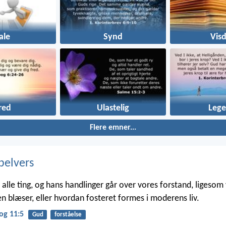
ale
Synd
Vis
red
Ulastelig
Leg
Flere emner...
belvers
alle ting, og hans handlinger går over vores forstand, ligesom v
n blæser, eller hvordan fosteret formes i moderens liv.
og 11:5
Gud
forståelse