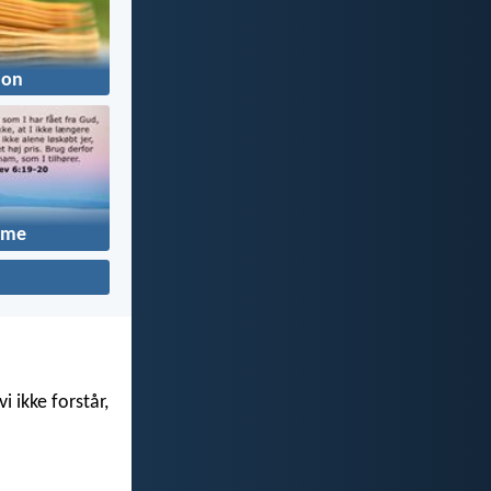
don
eme
i ikke forstår,