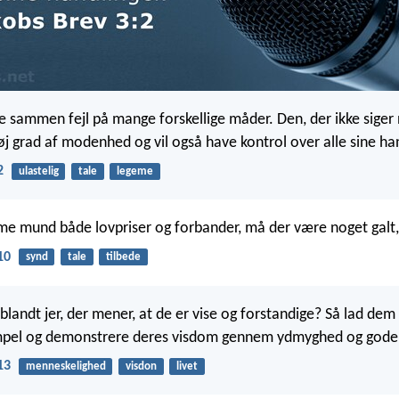
le sammen fejl på mange forskellige måder. Den, der ikke siger 
øj grad af modenhed og vil også have kontrol over alle sine han
2
ulastelig
tale
legeme
e mund både lovpriser og forbander, må der være noget galt,
10
synd
tale
tilbede
iblandt jer, der mener, at de er vise og forstandige? Så lad de
mpel og demonstrere deres visdom gennem ydmyghed og gode 
13
menneskelighed
visdon
livet