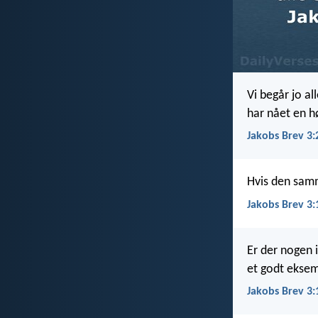
Vi begår jo al
har nået en h
Jakobs Brev 3:
Hvis den samm
Jakobs Brev 3:
Er der nogen 
et godt ekse
Jakobs Brev 3: