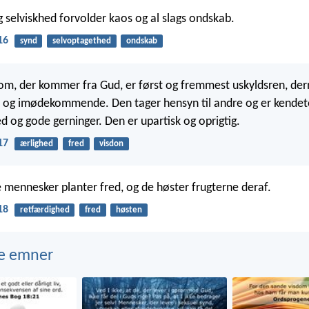
 selviskhed forvolder kaos og al slags ondskab.
16
synd
selvoptagethed
ondskab
m, der kommer fra Gud, er først og fremmest uskyldsren, de
e og imødekommende. Den tager hensyn til andre og er kendet
d og gode gerninger. Den er upartisk og oprigtig.
17
ærlighed
fred
visdon
 mennesker planter fred, og de høster frugterne deraf.
18
retfærdighed
fred
høsten
e emner