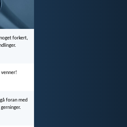
noget forkert,
dlinger.
 venner!
m gå foran med
gerninger.