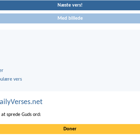
Næste vers!
Med billede
er
ulære vers
ailyVerses.net
at sprede Guds ord:
Doner