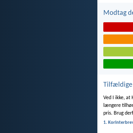
Modtag de
Tilfældige
Ved I ikke, at
længere tilhør
pris. Brug der
1. Korinterbre