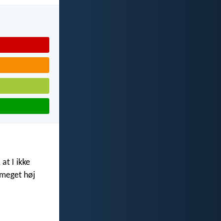
 at I ikke
 meget høj