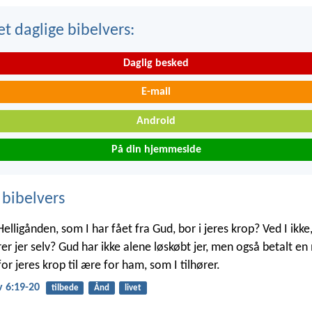
t daglige bibelvers:
Daglig besked
E-mail
Android
På din hjemmeside
 bibelvers
 Helligånden, som I har fået fra Gud, bor i jeres krop? Ved I ikke,
er jer selv? Gud har ikke alene løskøbt jer, men også betalt en
for jeres krop til ære for ham, som I tilhører.
v 6:19-20
tilbede
Ånd
livet