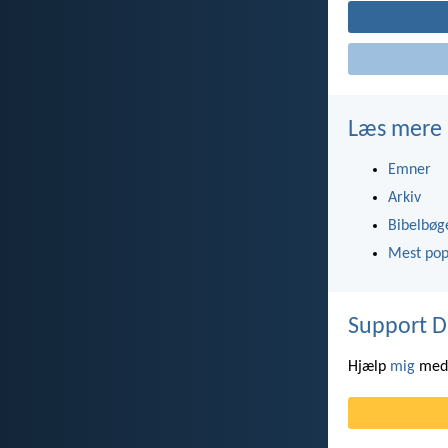
Læs mere
Emner
Arkiv
Bibelbøg
Mest pop
Support D
Hjælp
mig
med 