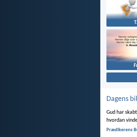
T
F
Dagens bi
Gud har skabt 
hvordan vinde
Prædikerens B