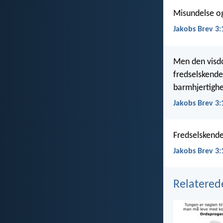
Misundelse og
Jakobs Brev 3:
Men den visdo
fredselskend
barmhjertighe
Jakobs Brev 3:
Fredselskende
Jakobs Brev 3:
Relatered