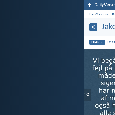
DailyVerse
DailyVerses.net
›
B
Jak
Læs
BDAN
«