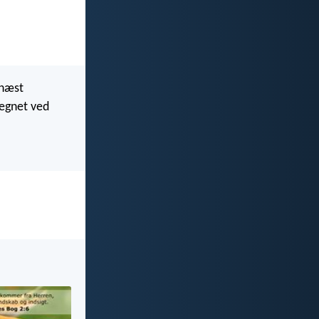
rnæst
egnet ved