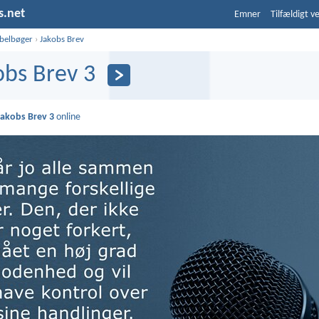
s.net
Emner
Tilfældigt v
ibelbøger
›
Jakobs Brev
obs Brev 3
Jakobs Brev 3
online