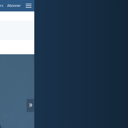
ers
Abonner
»