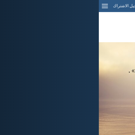
ل الاشتراك