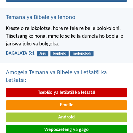
Temana ya Bibele ya lehono
Kreste o re lokolotse, hore re fele re be le bolokolohi.
Tiisetsang ke hona, mme le se ke la dumela ho boela le
jariswa joko ya bokgoba.
BAGALATA 5:1
Jesu
bophelo
molopolodi
Amogela Temana ya Bibele ya Letšatši ka
Letšatši:
Tsebišo ya letšatši ka letšatši
Emeile
Android
Weposaeteng ya gago