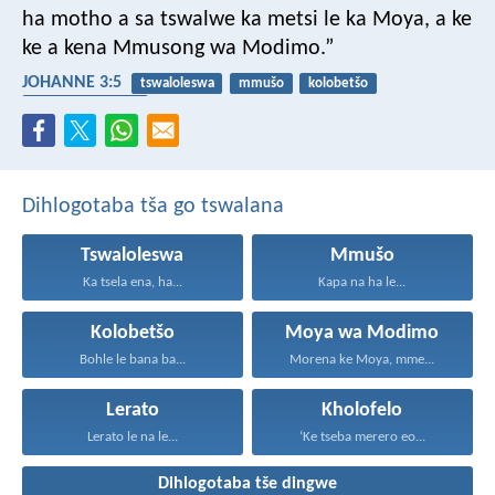
ha motho a sa tswalwe ka metsi le ka Moya, a ke
ke a kena Mmusong wa Modimo.”
JOHANNE 3:5
tswaloleswa
mmušo
kolobetšo
Moya wa Modimo
Dihlogotaba tša go tswalana
Tswaloleswa
Mmušo
Ka tsela ena, ha...
Kapa na ha le...
Kolobetšo
Moya wa Modimo
Bohle le bana ba...
Morena ke Moya, mme...
Lerato
Kholofelo
Lerato le na le...
‘Ke tseba merero eo...
Dihlogotaba tše dingwe