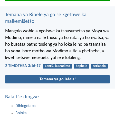
Temana ya Bibele ya go se kgethwe ka
maikemišetšo
Mangolo wohle a ngotswe ka tshusumetso ya Moya wa
Modimo, mme a na le thuso ya ho ruta, ya ho nyatsa, ya
ho busetsa batho tseleng ya ho loka le ho ba tsamaisa
ho yona, hore motho wa Modimo a tle a phethehe, a
kwetlisetswe mesebetsi yohle e lokileng.
2 TIMOTHEA 3:16-17
Lentšu la Modimo
bophelo
setlabelo
Temana ya go latela!
Bala tše dingwe
Dihlogotaba
Boloka