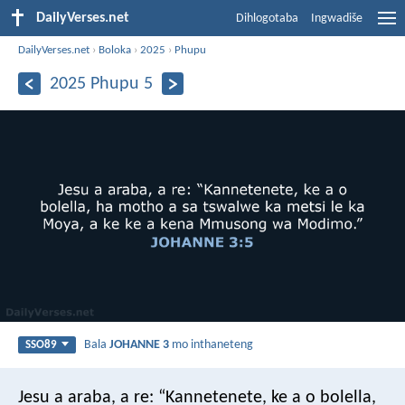
DailyVerses.net
Dihlogotaba
Ingwadiše
DailyVerses.net
›
Boloka
›
2025
›
Phupu
2025 Phupu 5
Bala
JOHANNE 3
mo inthaneteng
SSO89
Jesu a araba, a re: “Kannetenete, ke a o bolella,