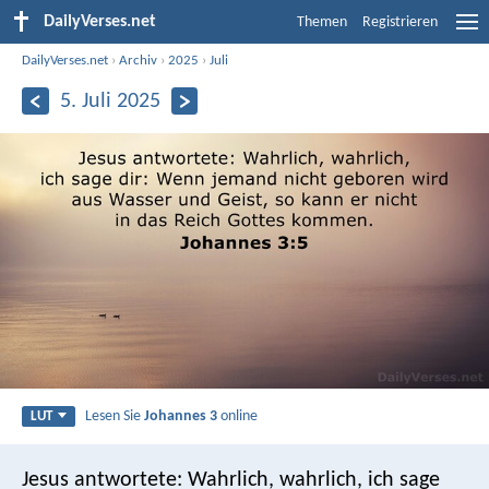
DailyVerses.net
Themen
Registrieren
DailyVerses.net
›
Archiv
›
2025
›
Juli
5. Juli 2025
Lesen Sie
Johannes 3
online
LUT
Jesus antwortete: Wahrlich, wahrlich, ich sage