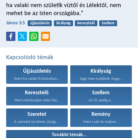
ha valaki nem születik víztől és Lélektől, nem
mehet be az Isten országába.”
János 3:5
újjászületés
királyság
keresztelő
Szellem
Kapcsolódó témák
Újjászületés
Királyság
Ezért ha valaki Krisztusban...
Vagy nem tudjátok, hogy...
Keresztelő
Szellem
Mert mindnyájan Isten fiai...
Az Úr pedig a...
Szeretet
Remény
A szeretet türelmes, jóságos...
Mert csak én tudom...
További témák...