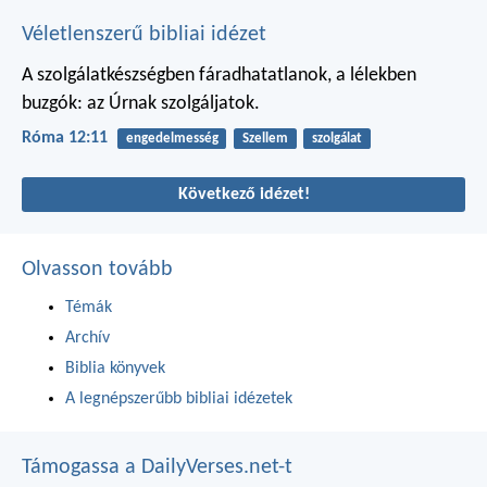
Véletlenszerű bibliai idézet
A szolgálatkészségben fáradhatatlanok, a lélekben
buzgók: az Úrnak szolgáljatok.
Róma 12:11
engedelmesség
Szellem
szolgálat
Következő idézet!
Olvasson tovább
Témák
Archív
Biblia könyvek
A legnépszerűbb bibliai idézetek
Támogassa a DailyVerses.net-t