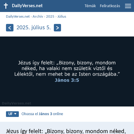
DailyVerses.net
Témák
Feliratkozás
DailyVerses.net
›
Archív
›
2025
›
Július
2025. július 5.
Olvassa el
János 3
online
UF
Jézus így felelt: „Bizony, bizony, mondom néked,