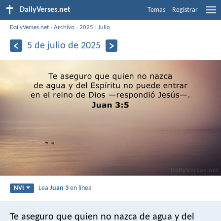
DailyVerses.net
Temas
Registrar
DailyVerses.net
›
Archivo
›
2025
›
Julio
5 de julio de 2025
Lea
Juan 3
en línea
NVI
Te aseguro que quien no nazca de agua y del