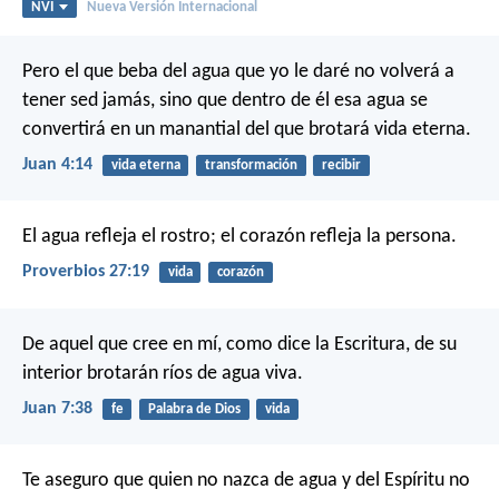
NVI
Nueva Versión Internacional
Pero el que beba del agua que yo le daré no volverá a
tener sed jamás, sino que dentro de él esa agua se
convertirá en un manantial del que brotará vida eterna.
Juan 4:14
vida eterna
transformación
recibir
El agua refleja el rostro;
el corazón refleja la persona.
Proverbios 27:19
vida
corazón
De aquel que cree en mí, como dice la Escritura, de su
interior brotarán ríos de agua viva.
Juan 7:38
fe
Palabra de Dios
vida
Te aseguro que quien no nazca de agua y del Espíritu no