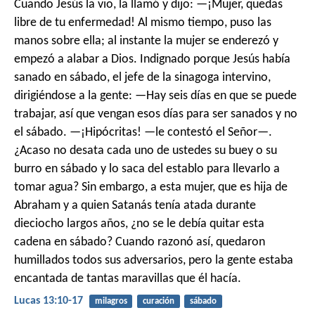
Cuando Jesús la vio, la llamó y dijo: —¡Mujer, quedas
libre de tu enfermedad! Al mismo tiempo, puso las
manos sobre ella; al instante la mujer se enderezó y
empezó a alabar a Dios. Indignado porque Jesús había
sanado en sábado, el jefe de la sinagoga intervino,
dirigiéndose a la gente: —Hay seis días en que se puede
trabajar, así que vengan esos días para ser sanados y no
el sábado. —¡Hipócritas! —le contestó el Señor—.
¿Acaso no desata cada uno de ustedes su buey o su
burro en sábado y lo saca del establo para llevarlo a
tomar agua? Sin embargo, a esta mujer, que es hija de
Abraham y a quien Satanás tenía atada durante
dieciocho largos años, ¿no se le debía quitar esta
cadena en sábado? Cuando razonó así, quedaron
humillados todos sus adversarios, pero la gente estaba
encantada de tantas maravillas que él hacía.
Lucas 13:10-17
milagros
curación
sábado