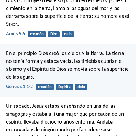
Dios construye su excelso palacio en el cielo
y pone su
cimiento en la tierra,
llama a las aguas del mar
y las
derrama sobre la superficie de la tierra:
su nombre es el
S
eñor
.
Amós 9:6
creación
Dios
cielo
En el principio Dios creó los cielos y la tierra. La tierra
no tenía forma y estaba vacía, las tinieblas cubrían el
abismo y el Espíritu de Dios se movía sobre la superficie
de las aguas.
Génesis 1:1-2
creación
Espíritu
cielo
Un sábado, Jesús estaba enseñando en una de las
sinagogas y estaba allí una mujer que por causa de un
espíritu llevaba dieciocho años enferma. Andaba
encorvada y de ningún modo podía enderezarse.