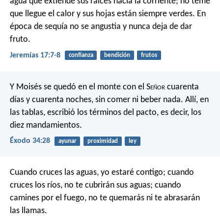
agua
que extiende sus raíces hacia la corriente;
no teme
que llegue el calor
y sus hojas están siempre verdes.
En
época de sequía no se angustia
y nunca deja de dar
fruto.
Jeremías 17:7-8
confianza
bendición
frutos
Y Moisés se quedó en el monte con el S
eñor
cuarenta
días y cuarenta noches, sin comer ni beber nada. Allí, en
las tablas, escribió los términos del pacto, es decir, los
diez mandamientos.
Éxodo 34:28
ayunar
proximidad
ley
Cuando cruces las aguas,
yo estaré contigo;
cuando
cruces los ríos,
no te cubrirán sus aguas;
cuando
camines por el fuego,
no te quemarás ni te abrasarán
las llamas.