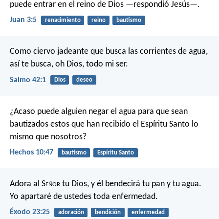
puede entrar en el reino de Dios —respondió Jesús—.
Juan 3:5
renacimiento
reino
bautismo
Como ciervo jadeante que busca las corrientes de agua,
así te busca, oh Dios, todo mi ser.
Salmo 42:1
Dios
deseo
¿Acaso puede alguien negar el agua para que sean
bautizados estos que han recibido el Espíritu Santo lo
mismo que nosotros?
Hechos 10:47
bautismo
Espíritu Santo
Adora al S
eñor
tu Dios, y él bendecirá tu pan y tu agua.
Yo apartaré de ustedes toda enfermedad.
Éxodo 23:25
adoración
bendición
enfermedad