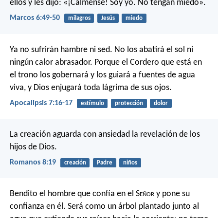
ellos y les dijo: «¡Cálmense! Soy yo. No tengan miedo».
Marcos 6:49-50
milagros
Jesús
miedo
Ya no sufrirán hambre ni sed.
No los abatirá el sol ni
ningún calor abrasador.
Porque el Cordero que está en
el trono los gobernará
y los guiará a fuentes de agua
viva,
y Dios enjugará toda lágrima de sus ojos.
Apocalipsis 7:16-17
estímulo
protección
dolor
La creación aguarda con ansiedad la revelación de los
hijos de Dios.
Romanos 8:19
creación
Padre
niños
Bendito el hombre que confía en el S
eñor
y pone su
confianza en él.
Será como un árbol plantado junto al