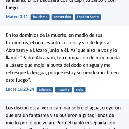
sandalias. Él los bautizará con el Espíritu Santo y con
fuego.
Mateo 3:11
bautismo
conversión
Espíritu Santo
En los dominios de la muerte, en medio de sus
tormentos, el rico levantó los ojos y vio de lejos a
Abraham y a Lázaro junto a él. Así que alzó la voz y lo
llamó: “Padre Abraham, ten compasión de mí y manda
a Lázaro que moje la punta del dedo en agua y me
refresque la lengua, porque estoy sufriendo mucho en
este fuego”.
Lucas 16:23-24
infierno
muerte
cielo
Los discípulos, al verlo caminar sobre el agua, creyeron
que era un fantasma y se pusieron a gritar, llenos de
miedo por lo que veían. Pero él habló enseguida con