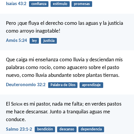
Isaías 43:2
confianza
estímulo
promesas
Pero ¡que fluya el derecho como las aguas
y la justicia
como arroyo inagotable!
Amós 5:24
ley
justicia
Que caiga mi enseñanza como lluvia
y desciendan mis
palabras como rocío,
como aguacero sobre el pasto
nuevo,
como lluvia abundante sobre plantas tiernas.
Deuteronomio 32:2
Palabra de Dios
aprendizaje
El S
eñor
es mi pastor, nada me falta;
en verdes pastos
me hace descansar.
Junto a tranquilas aguas me
conduce.
Salmo 23:1-2
bendición
descanso
dependencia