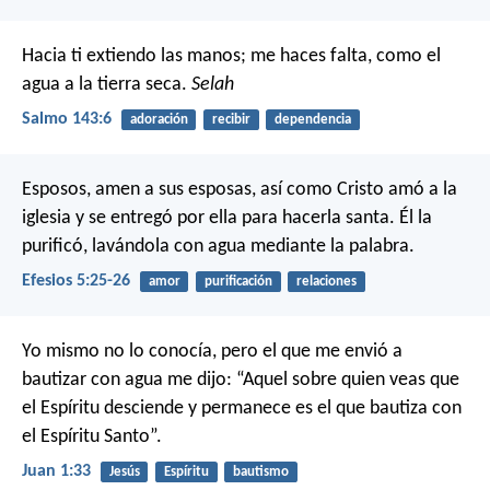
Hacia ti extiendo las manos;
me haces falta, como el
agua a la tierra seca.
Selah
Salmo 143:6
adoración
recibir
dependencia
Esposos, amen a sus esposas, así como Cristo amó a la
iglesia y se entregó por ella para hacerla santa. Él la
purificó, lavándola con agua mediante la palabra.
Efesios 5:25-26
amor
purificación
relaciones
Yo mismo no lo conocía, pero el que me envió a
bautizar con agua me dijo: “Aquel sobre quien veas que
el Espíritu desciende y permanece es el que bautiza con
el Espíritu Santo”.
Juan 1:33
Jesús
Espíritu
bautismo