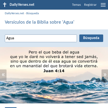
DailyVerses.net
Temas
Registrar
DailyVerses.net
›
Búsqueda
Versículos de la Biblia sobre 'Agua'
«
»