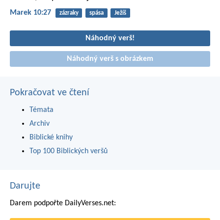
Marek 10:27
zázraky
spása
Ježíš
Náhodný verš!
Náhodný verš s obrázkem
Pokračovat ve čtení
Témata
Archiv
Biblické knihy
Top 100 Biblických veršů
Darujte
Darem podpořte DailyVerses.net: