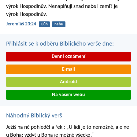
výrok Hospodinův.
Nenaplňuji snad nebe i zemi? je
výrok Hospodinův.
Jeremjáš 23:24
Bůh
nebe
Přihlásit se k odběru Biblického verše dne:
Denní oznámení
E-mail
Android
Na vašem webu
Náhodný Biblický verš
Ježíš na ně pohleděl a řekl: „U lidí je to nemožné, ale ne
u Boha; vždyť u Boha je možné všecko.“