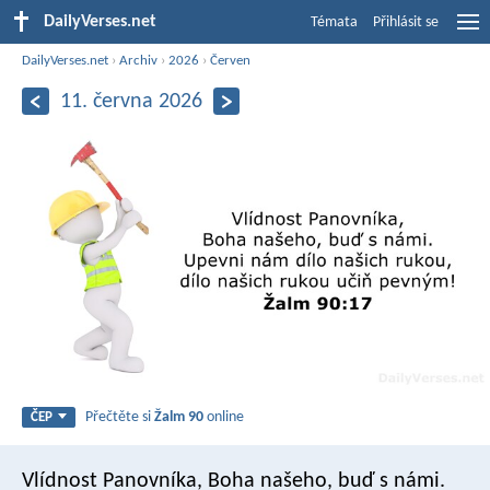
DailyVerses.net
Témata
Přihlásit se
DailyVerses.net
›
Archiv
›
2026
›
Červen
11. června 2026
Přečtěte si
Žalm 90
online
ČEP
Vlídnost Panovníka, Boha našeho, buď s námi.