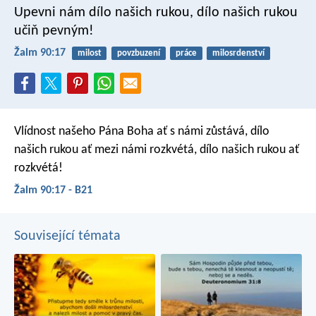
Upevni nám dílo našich rukou,
dílo našich rukou
učiň pevným!
Žalm 90:17
milost
povzbuzení
práce
milosrdenství
Vlídnost našeho Pána Boha ať s námi zůstává,
dílo
našich rukou ať mezi námi rozkvétá,
dílo našich rukou ať
rozkvétá!
Žalm 90:17 - B21
Související témata