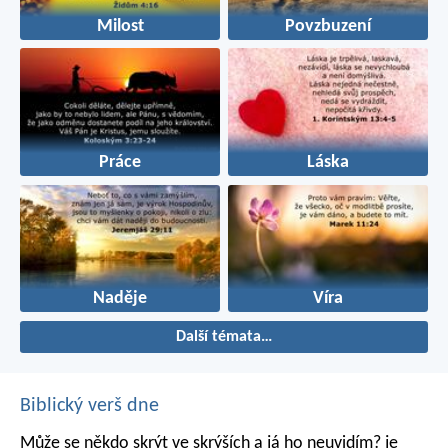
Milost
Povzbuzení
Práce
Láska
Naděje
Víra
Další témata…
Biblický verš dne
Může se někdo skrýt ve skrýších
a já ho neuvidím? je