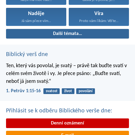
Naděje
Víra
Já sám přece vím...
Proto vám říkám: Věřte...
Další témata…
Biblický verš dne
Ten, který vás povolal, je svatý – právě tak buďte svatí v
celém svém životě i vy. Je přece psáno: „Buďte svatí,
neboť já jsem svatý.“
1. Petrův 1:15-16
svatost
život
povolání
Přihlásit se k odběru Biblického verše dne:
Denní oznámení