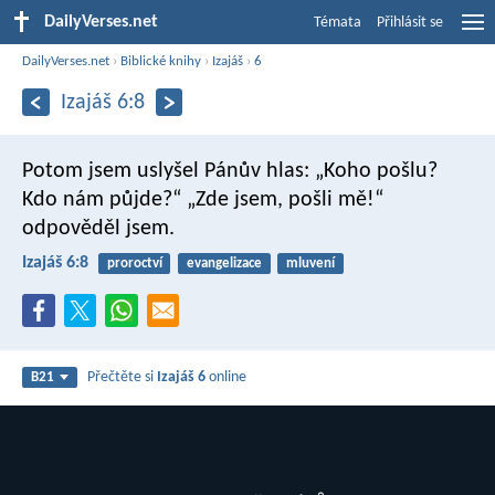
DailyVerses.net
Témata
Přihlásit se
DailyVerses.net
›
Biblické knihy
›
Izajáš
›
6
Izajáš 6:8
Potom jsem uslyšel Pánův hlas: „Koho pošlu?
Kdo nám půjde?“
„Zde jsem, pošli mě!“
odpověděl jsem.
Izajáš 6:8
proroctví
evangelizace
mluvení
Přečtěte si
Izajáš 6
online
B21