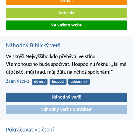
E-mail
Android
Na vašem webu
Náhodný Biblický verš
Ve skrýši Nejvyššího kdo přebývá,
ve stínu
Všemohoucího bude spočívat.
Hospodinu řeknu: „Jsi mé
útočiště, můj hrad,
můj Bůh, na něhož spoléhám!“
Žalm 91:1-2
důvěra
bezpečí
odpočinek
Náhodný verš!
Náhodný verš s obrázkem
Pokračovat ve čtení