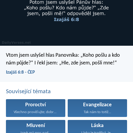
Vtom jsem uslyšel hlas Panovníka:
„Koho pošlu a kdo
nám půjde?“
I řekl jsem:
„Hle, zde jsem, pošli mne!“
Izajáš 6:8 - ČEP
Související témata
Proroctví
Evangelizace
Všechno prověřujte; dobrého se...
Tak nám to totiž...
Mluvení
Láska
Jazyk má moc nad...
Láska je trpělivá, je...