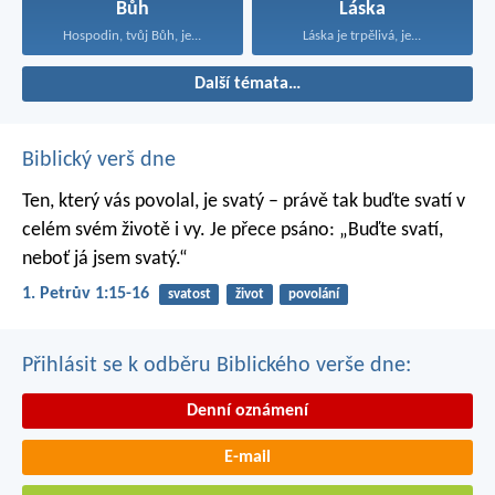
Bůh
Láska
Hospodin, tvůj Bůh, je...
Láska je trpělivá, je...
Další témata…
Biblický verš dne
Ten, který vás povolal, je svatý – právě tak buďte svatí v
celém svém životě i vy. Je přece psáno: „Buďte svatí,
neboť já jsem svatý.“
1. Petrův 1:15-16
svatost
život
povolání
Přihlásit se k odběru Biblického verše dne:
Denní oznámení
E-mail