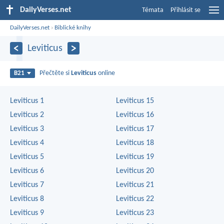
DailyVerses.net
Témata
Přihlásit se
DailyVerses.net
›
Biblické knihy
Leviticus
Přečtěte si
Leviticus
online
B21
Leviticus 1
Leviticus 15
Leviticus 2
Leviticus 16
Leviticus 3
Leviticus 17
Leviticus 4
Leviticus 18
Leviticus 5
Leviticus 19
Leviticus 6
Leviticus 20
Leviticus 7
Leviticus 21
Leviticus 8
Leviticus 22
Leviticus 9
Leviticus 23