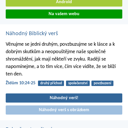
Android
Na vašem webu
Náhodný Biblický verš
Věnujme se jedni druhým, povzbuzujme se k lásce a k
dobrým skutkům a neopouštějme naše společné
shromáždění, jak mají někteří ve zvyku. Raději se
napomínejme, a to tím více, čím více vidíte, že se blíží
ten den.
Židům 10:24-25
druhý příchod
společenství
povzbuzení
Náhodný verš!
Náhodný verš s obrázkem