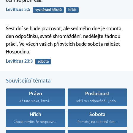
čem se prohřešil.
Leviticus 5:5
vyznávání hříchů
hřích
Šest dní se bude pracovat, ale sedmého dne je sobota,
den odpočinku, svaté shromáždění: nedělejte žádnou
práci. Ve všech vašich příbytcích bude sobota náležet
Hospodinu.
Leviticus 23:3
sobota
Související témata
Právo
Poslušnost
Ať tato slova, která...
Ježíš mu odpověděl: „Kdo...
Hřích
Sobota
Copak nevíte, že nespravedliví...
Pamatuj na sobotní den...