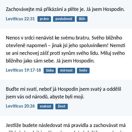
Zachovávejte má přikázání a plňte je. Já jsem Hospodin.
Leviticus 22:31
právo
poslušnost
Bůh
Nenos v srdci nenávist ke svému bratru. Svého bližního
otevřeně napomeň – jinak jsi jeho spoluviníkem! Nemsti
se ani nechovej zášť proti synům svého lidu. Miluj svého
bližního jako sám sebe. Já jsem Hospodin.
Leviticus 19:17-18
láska
mírnost
hněv
Buďte mi svatí, neboť já Hospodin jsem svatý a oddělil
jsem vás od národů, abyste byli moji.
Leviticus 20:26
svatost
život
Jestliže budete následovat má pravidla a zachovávat má