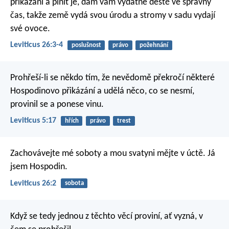
přikázání a plnit je, dám vám vydatné deště ve správný
čas, takže země vydá svou úrodu a stromy v sadu vydají
své ovoce.
Leviticus 26:3-4
poslušnost
právo
požehnání
Prohřeší-li se někdo tím, že nevědomě překročí některé
Hospodinovo přikázání a udělá něco, co se nesmí,
provinil se a ponese vinu.
Leviticus 5:17
hřích
právo
trest
Zachovávejte mé soboty a mou svatyni mějte v úctě. Já
jsem Hospodin.
Leviticus 26:2
sobota
Když se tedy jednou z těchto věcí proviní, ať vyzná, v