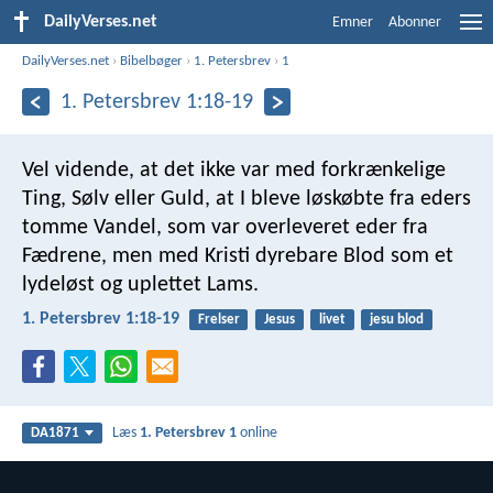
DailyVerses.net
Emner
Abonner
DailyVerses.net
›
Bibelbøger
›
1. Petersbrev
›
1
1. Petersbrev 1:18-19
Vel vidende, at det ikke var med forkrænkelige
Ting, Sølv eller Guld, at I bleve løskøbte fra eders
tomme Vandel, som var overleveret eder fra
Fædrene, men med Kristi dyrebare Blod som et
lydeløst og uplettet Lams.
1. Petersbrev 1:18-19
Frelser
Jesus
livet
jesu blod
Læs
1. Petersbrev 1
online
DA1871