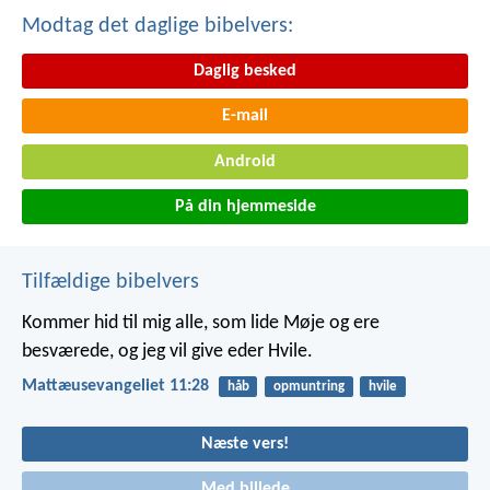
Modtag det daglige bibelvers:
Daglig besked
E-mail
Android
På din hjemmeside
Tilfældige bibelvers
Kommer hid til mig alle, som lide Møje og ere
besværede, og jeg vil give eder Hvile.
Mattæusevangeliet 11:28
håb
opmuntring
hvile
Næste vers!
Med billede