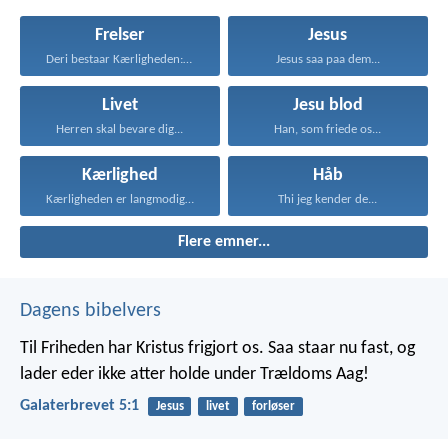
Frelser
Jesus
Deri bestaar Kærligheden: ikke...
Jesus saa paa dem...
Livet
Jesu blod
Herren skal bevare dig...
Han, som friede os...
Kærlighed
Håb
Kærligheden er langmodig, er...
Thi jeg kender de...
Flere emner...
Dagens bibelvers
Til Friheden har Kristus frigjort os. Saa staar nu fast, og
lader eder ikke atter holde under Trældoms Aag!
Galaterbrevet 5:1
Jesus
livet
forløser