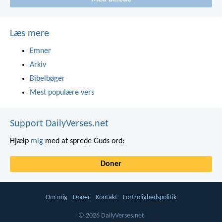
Læs mere
Emner
Arkiv
Bibelbøger
Mest populære vers
Support DailyVerses.net
Hjælp
mig
med at sprede Guds ord:
Doner
Om mig
Doner
Kontakt
Fortrolighedspolitik
© 2026 DailyVerses.net