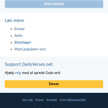
Med billede
Læs mere
Emner
Arkiv
Bibelbøger
Mest populære vers
Support DailyVerses.net
Hjælp
mig
med at sprede Guds ord:
Doner
Om mig
Doner
Kontakt
Fortrolighedspolitik