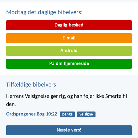
Modtag det daglige bibelvers:
Daglig besked
E-mail
Android
På din hjemmeside
Tilfældige bibelvers
Herrens Velsignelse gør rig,
og han føjer ikke Smerte til
den.
Ordsprogenes Bog 10:22
penge
velsigne
afhængighed af gud
Næste vers!