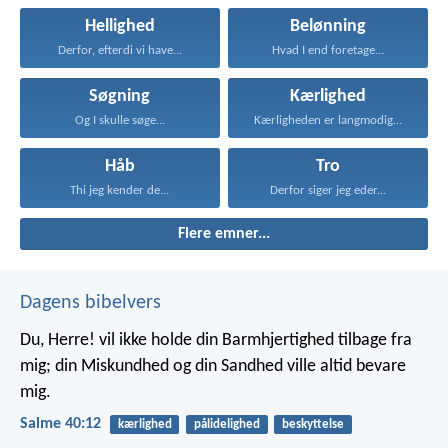
Hellighed
Belønning
Derfor, efterdi vi have...
Hvad I end foretage...
Søgning
Kærlighed
Og I skulle søge...
Kærligheden er langmodig, er...
Håb
Tro
Thi jeg kender de...
Derfor siger jeg eder...
Flere emner...
Dagens bibelvers
Du, Herre! vil ikke holde din Barmhjertighed tilbage fra
mig;
din Miskundhed og din Sandhed ville altid bevare
mig.
Salme 40:12
kærlighed
pålidelighed
beskyttelse