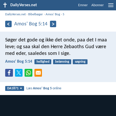
DailyVerses.net
Emner
Abonner
DailyVerses.net
›
Bibelbøger
›
Amosʼ Bog
›
5
Amosʼ Bog 5:14
Søger det gode og ikke det onde,
paa det I maa
leve;
og saa skal den Herre Zebaoths Gud være
med eder,
saaledes som I sige.
Amosʼ Bog 5:14
hellighed
belønning
søgning
Læs
Amosʼ Bog 5
online
DA1871