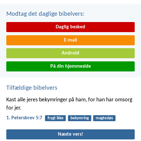
Modtag det daglige bibelvers:
Daglig besked
E-mail
Android
På din hjemmeside
Tilfældige bibelvers
Kast alle jeres bekymringer på ham, for han har omsorg
for jer.
1. Petersbrev 5:7
frygt ikke
bekymring
magtesløs
Næste vers!