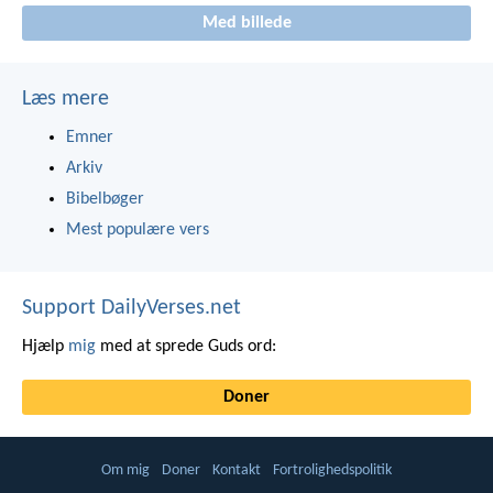
Med billede
Læs mere
Emner
Arkiv
Bibelbøger
Mest populære vers
Support DailyVerses.net
Hjælp
mig
med at sprede Guds ord:
Doner
Om mig
Doner
Kontakt
Fortrolighedspolitik