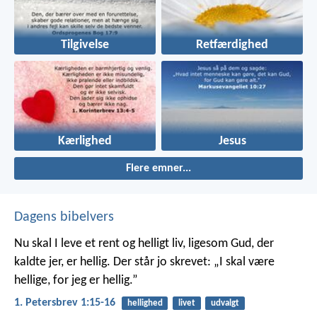
Tilgivelse
Retfærdighed
Kærlighed
Jesus
Flere emner...
Dagens bibelvers
Nu skal I leve et rent og helligt liv, ligesom Gud, der
kaldte jer, er hellig. Der står jo skrevet: „I skal være
hellige, for jeg er hellig.”
1. Petersbrev 1:15-16
hellighed
livet
udvalgt