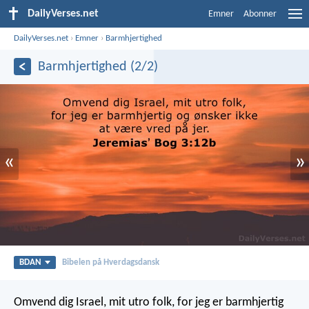
DailyVerses.net
Emner
Abonner
DailyVerses.net
›
Emner
›
Barmhjertighed
Barmhjertighed (2/2)
«
»
BDAN
Bibelen på Hverdagsdansk
Omvend dig Israel, mit utro folk, for jeg er barmhjertig