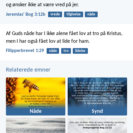
og ønsker ikke at være vred på jer.
Jeremiasʼ Bog 3:12b
vrede
tilgivelse
nåde
Af Guds nåde har I ikke alene fået lov at tro på Kristus,
men I har også fået lov at lide for ham.
Filipperbrevet 1:29
nåde
tro
lidelse
Relaterede emner
Nåde
Synd