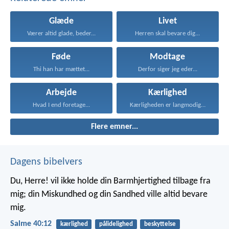
Glæde
Livet
Værer altid glade, beder...
Herren skal bevare dig...
Føde
Modtage
Thi han har mættet...
Derfor siger jeg eder...
Arbejde
Kærlighed
Hvad I end foretage...
Kærligheden er langmodig, er...
Flere emner...
Dagens bibelvers
Du, Herre! vil ikke holde din Barmhjertighed tilbage fra
mig;
din Miskundhed og din Sandhed ville altid bevare
mig.
Salme 40:12
kærlighed
pålidelighed
beskyttelse