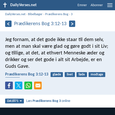
DailyVerses.net
Emner
Abonner
DailyVerses.net
›
Bibelbøger
›
Prædikerens Bog
›
3
Prædikerens Bog 3:12-13
Jeg fornam, at det gode ikke staar til dem selv,
men at man skal være glad og gøre godt i sit Liv;
og tillige, at det, at ethvert Menneske æder og
drikker og ser det gode i alt sit Arbejde, er en
Guds Gave.
Prædikerens Bog 3:12-13
glæde
livet
føde
modtage
arbejde
Læs
Prædikerens Bog 3
online
DA1871