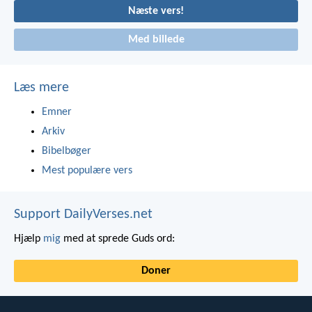
Næste vers!
Med billede
Læs mere
Emner
Arkiv
Bibelbøger
Mest populære vers
Support DailyVerses.net
Hjælp
mig
med at sprede Guds ord:
Doner