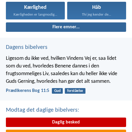
Kærlighed
Håb
Kærligheden er langmodig, er...
Thi jeg kender de...
Flere emner...
Dagens bibelvers
Ligesom du ikke ved, hvilken Vindens Vej er, saa lidet
som du ved, hvorledes Benene dannes i den
frugtsommeliges Liv, saaledes kan du heller ikke vide
Guds Gerning, hvorledes han gør det alt sammen.
Prædikerens Bog 11:5
Gud
forståelse
Modtag det daglige bibelvers:
Daglig besked