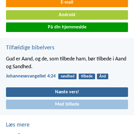
E-mail
Android
På din hjemmeside
Tilfældige bibelvers
Gud er Aand, og de, som tilbede ham, bør tilbede i Aand
og Sandhed.
Johannesevangeliet 4:24
sandhed
tilbede
Ånd
Næste vers!
Med billede
Læs mere