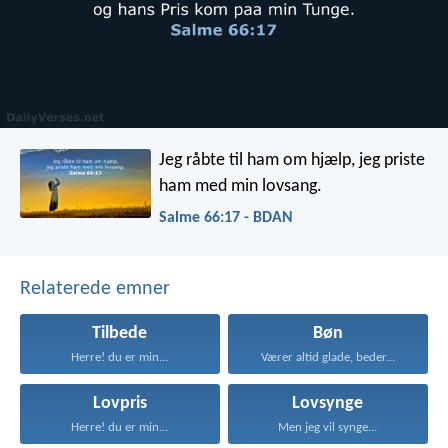
Jeg råbte til ham om hjælp,
jeg priste
ham med min lovsang.
Salme 66:17 - BDAN
Relaterede emner
Tilbede
Bøn
Herre! du er min...
Værer altid glade, beder...
Lovpris
Lovsynge
Herre! du er min...
Men jeg vil synge...