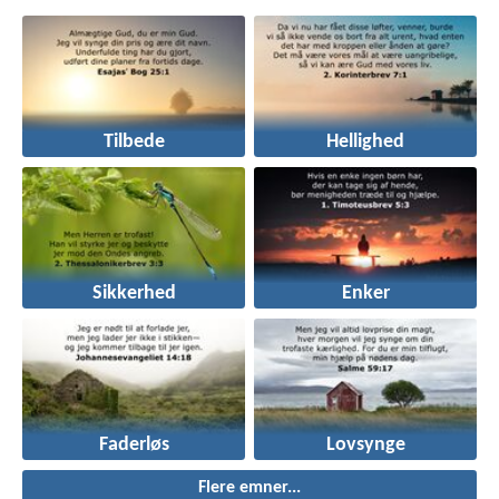
Tilbede
Hellighed
Sikkerhed
Enker
Faderløs
Lovsynge
Flere emner...