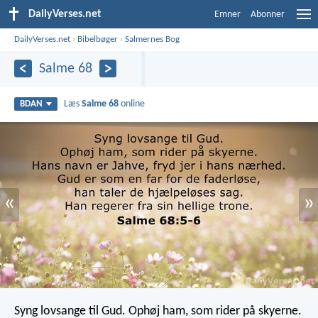
DailyVerses.net
Emner
Abonner
DailyVerses.net
›
Bibelbøger
›
Salmernes Bog
Salme 68
Læs
Salme 68
online
BDAN
«
»
Syng lovsange til Gud.
Ophøj ham, som rider på skyerne.