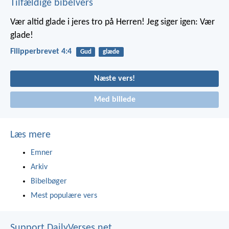
Tilfældige bibelvers
Vær altid glade i jeres tro på Herren! Jeg siger igen: Vær
glade!
Filipperbrevet 4:4
Gud
glæde
Næste vers!
Med billede
Læs mere
Emner
Arkiv
Bibelbøger
Mest populære vers
Support DailyVerses.net