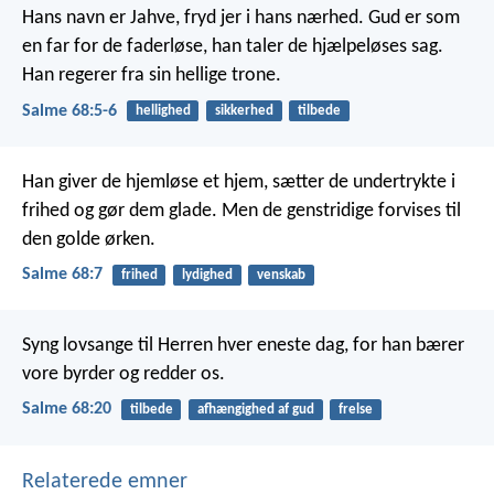
Hans navn er Jahve,
fryd jer i hans nærhed.
Gud er som
en far for de faderløse,
han taler de hjælpeløses sag.
Han regerer fra sin hellige trone.
Salme 68:5-6
hellighed
sikkerhed
tilbede
Han giver de hjemløse et hjem,
sætter de undertrykte i
frihed og gør dem glade.
Men de genstridige forvises til
den golde ørken.
Salme 68:7
frihed
lydighed
venskab
Syng lovsange til Herren hver eneste dag,
for han bærer
vore byrder og redder os.
Salme 68:20
tilbede
afhængighed af gud
frelse
Relaterede emner