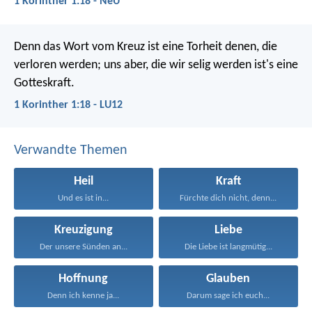
1 Korinther 1:18 - NeÜ
Denn das Wort vom Kreuz ist eine Torheit denen, die
verloren werden; uns aber, die wir selig werden ist's eine
Gotteskraft.
1 Korinther 1:18 - LU12
Verwandte Themen
Heil
Kraft
Und es ist in...
Fürchte dich nicht, denn...
Kreuzigung
Liebe
Der unsere Sünden an...
Die Liebe ist langmütig...
Hoffnung
Glauben
Denn ich kenne ja...
Darum sage ich euch...