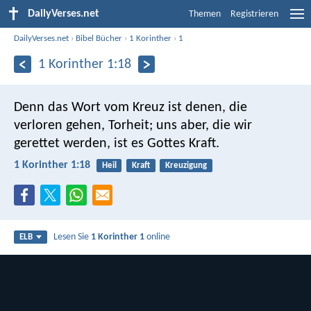
DailyVerses.net
Themen
Registrieren
DailyVerses.net
›
Bibel Bücher
›
1 Korinther
›
1
1 Korinther 1:18
Denn das Wort vom Kreuz ist denen, die
verloren gehen, Torheit; uns aber, die wir
gerettet werden, ist es Gottes Kraft.
1 Korinther 1:18
Heil
Kraft
Kreuzigung
Lesen Sie
1 Korinther 1
online
ELB