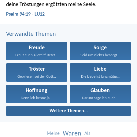
deine Tröstungen ergötzten meine Seele.
Psalm 94:19 - LU12
Verwandte Themen
Freude
Sorge
Freut euch allezeit! Betet...
Seid um nichts besorgt...
Tröster
Liebe
Gepriesen sei der Gott...
Die Liebe ist langmütig...
Hoffnung
Glauben
Denn ich kenne ja...
Darum sage ich euch...
Weitere Themen...
Waren
Meine
Als