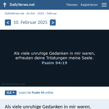
DailyVerses.net
Themen
Registrieren
DailyVerses.net
›
Archiv
›
2025
›
Februar
10. Februar 2025
Lesen Sie
Psalm 94
online
ELB
Als viele unruhige Gedanken in mir
waren
,