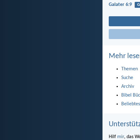
Galater 6:9
G
Mehr lese
Themen
Suche
Archiv
Bibel Bü
Beliebtes
Unterstüt
Hilf
mir
, das W