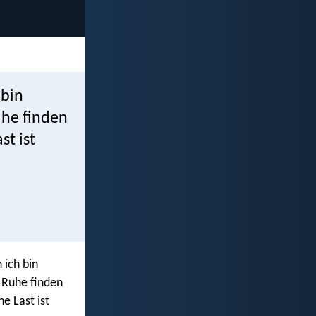
 bin
uhe finden
st ist
 ich bin
 Ruhe finden
e Last ist