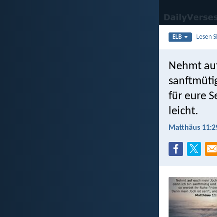
Lesen S
ELB
Nehmt auf
sanftmüti
für eure S
leicht.
Matthäus 11:2