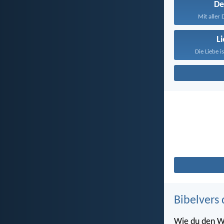
D
Mit aller
L
Die Liebe i
Bibelvers 
Wie du den W