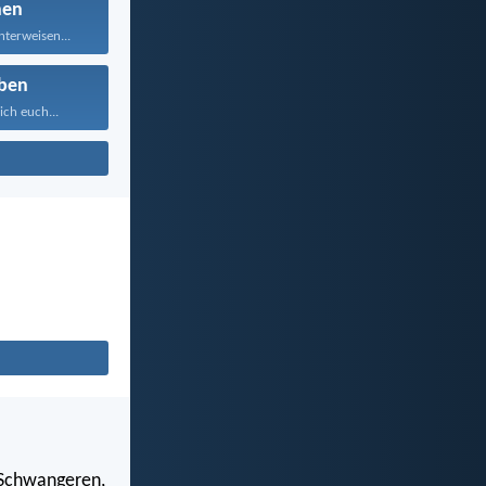
nen
nterweisen...
ben
ich euch...
 Schwangeren,