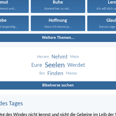
emut
Ruhe
Ler
 Demut und...
Kommt her zu mir...
Ich will dich u
iebe
Hoffnung
Glau
st langmütig...
Denn ich kenne ja...
Darum sage 
Weitere Themen...
Nehmt
Herzen
Mein
Seelen
Eure
Werdet
Finden
Bin
Meine
Bibelverse suchen
des Tages
eg des Windes nicht kennst
und nicht
die Gebeine im Leib der