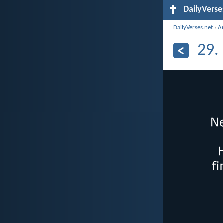
DailyVerse
DailyVerses.net
›
A
29.