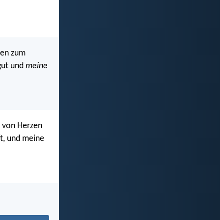
rzen zum
 gut und
meine
d von Herzen
ft, und meine