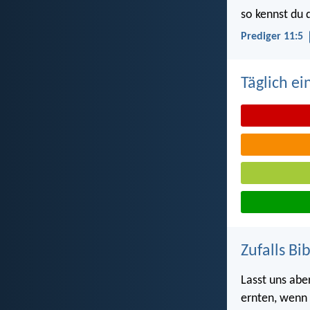
so kennst du d
Prediger 11:5
Täglich ei
Zufalls Bi
Lasst uns abe
ernten, wenn 