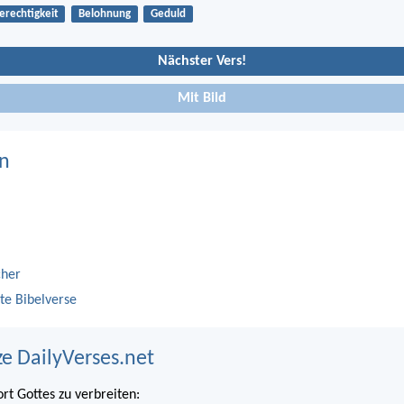
erechtigkeit
Belohnung
Geduld
Nächster Vers!
Mit Bild
n
cher
te Bibelverse
ze DailyVerses.net
ort Gottes zu verbreiten: