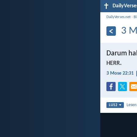
DailyVerse
DailyVerses.net
›
B
3 M
Darum hal
.
HERR
3 Mose 22:31
Lesen
LU12