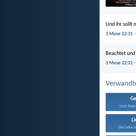
Und ihr sollt
3 Mose 22:31 -
Beachtet und 
3 Mose 22:31 
Verwandt
Ge
Und diese 
L
Die Liebe i