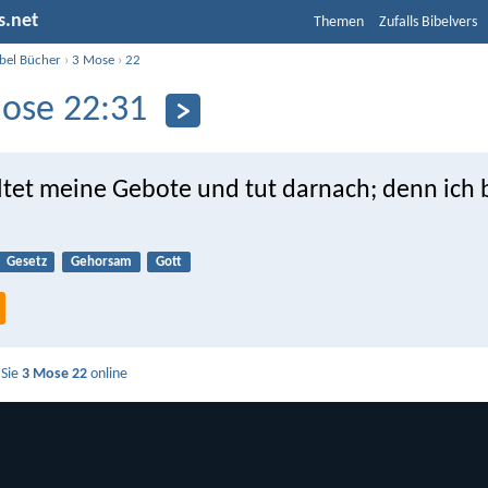
s.net
Themen
Zufalls Bibelvers
ibel Bücher
›
3 Mose
›
22
ose 22:31
tet meine Gebote und tut darnach; denn ich 
Gesetz
Gehorsam
Gott
 Sie
3 Mose 22
online