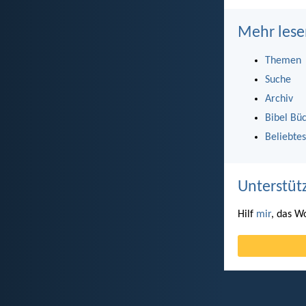
Mehr lese
Themen
Suche
Archiv
Bibel Bü
Beliebtes
Unterstüt
Hilf
mir
, das W