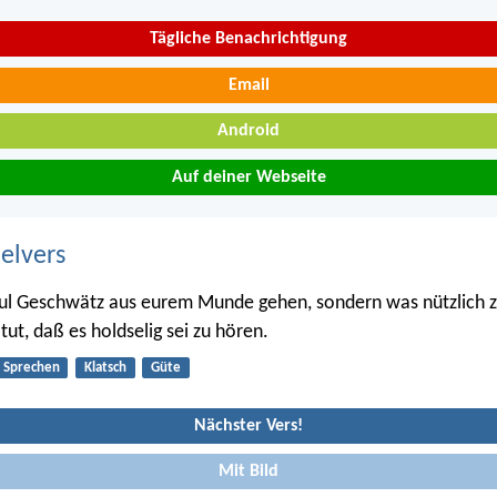
Tägliche Benachrichtigung
Email
Android
Auf deiner Webseite
belvers
aul Geschwätz aus eurem Munde gehen, sondern was nützlich 
 tut, daß es holdselig sei zu hören.
Sprechen
Klatsch
Güte
Nächster Vers!
Mit Bild