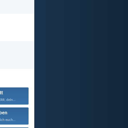
tt
R, dein...
ben
ich euch...