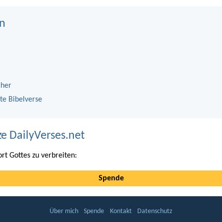
n
cher
te Bibelverse
ze DailyVerses.net
ort Gottes zu verbreiten:
Spende
Über mich
Spende
Kontakt
Datenschutz