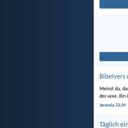
Bibelvers 
Meinst du, da
der
. Bin
HERR
Jeremia 23:24
Täglich ei