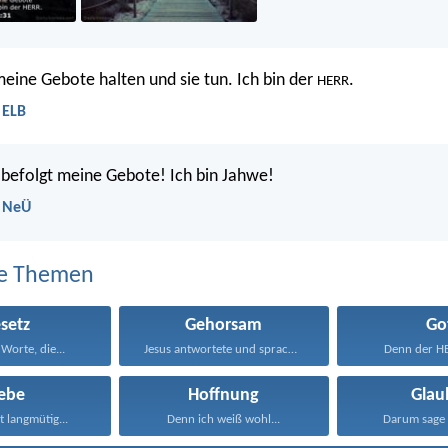
 meine Gebote halten und sie tun. Ich bin der
.
HERR
 ELB
befolgt meine Gebote! Ich bin Jahwe!
- NeÜ
e Themen
setz
Gehorsam
Go
Worte, die...
Jesus antwortete und sprach...
Denn der HER
iebe
Hoffnung
Glau
st langmütig...
Denn ich weiß wohl...
Darum sage 