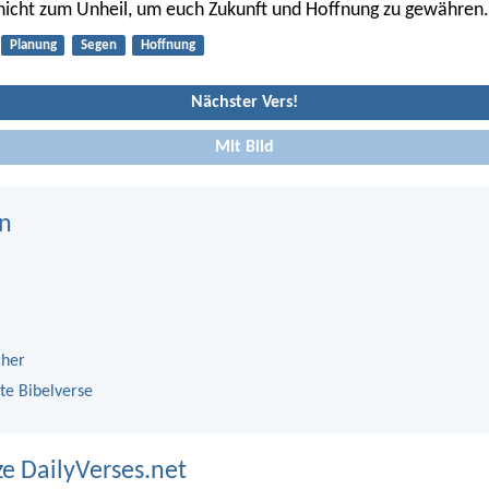
nicht zum Unheil, um euch Zukunft und Hoffnung zu gewähren.
Planung
Segen
Hoffnung
Nächster Vers!
Mit Bild
n
cher
te Bibelverse
ze DailyVerses.net