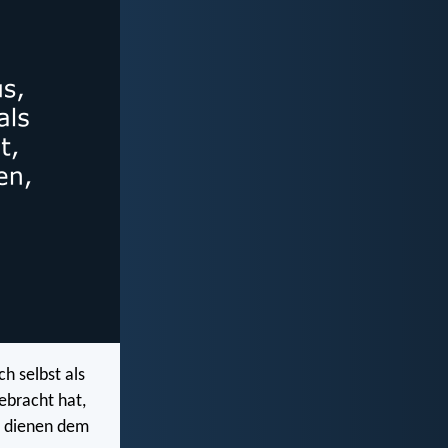
ch selbst als
ebracht hat,
u dienen dem