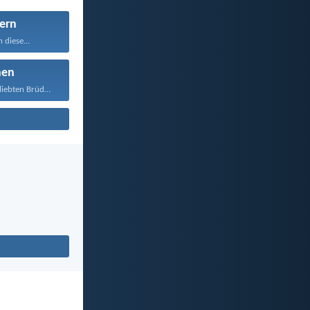
ern
 diese...
nen
Daher, meine geliebten Brüder...