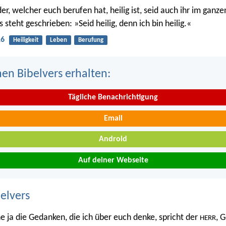
er, welcher euch berufen hat, heilig ist, seid auch ihr im ganz
s steht geschrieben: »Seid heilig, denn ich bin heilig.«
16
Heiligkeit
Leben
Berufung
nen Bibelvers erhalten:
Tägliche Benachrichtigung
Email
Android
Auf deiner Webseite
belvers
e ja die Gedanken, die ich über euch denke, spricht der
, 
HERR