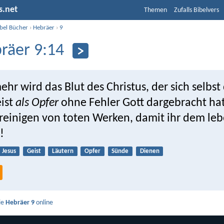
s.net
Themen
Zufalls Bibelvers
ibel Bücher
›
Hebräer
›
9
räer 9:14
ehr wird das Blut des Christus, der sich selbs
ist
als Opfer
ohne Fehler Gott dargebracht hat
reinigen von toten Werken, damit ihr dem le
!
Jesus
Geist
Läutern
Opfer
Sünde
Dienen
ie
Hebräer 9
online