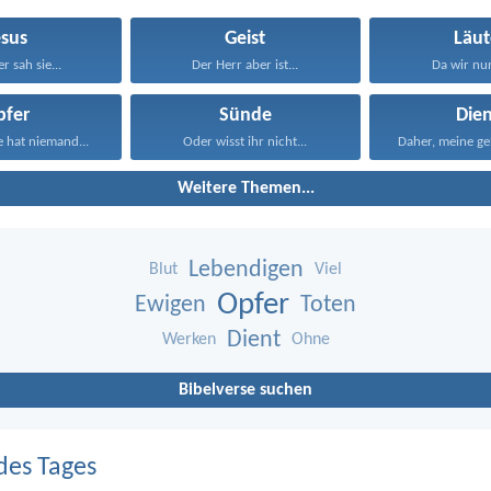
esus
Geist
Läut
r sah sie...
Der Herr aber ist...
Da wir nun
pfer
Sünde
Die
 hat niemand...
Oder wisst ihr nicht...
Weitere Themen...
Lebendigen
Blut
Viel
Opfer
Ewigen
Toten
Dient
Werken
Ohne
Bibelverse suchen
des Tages