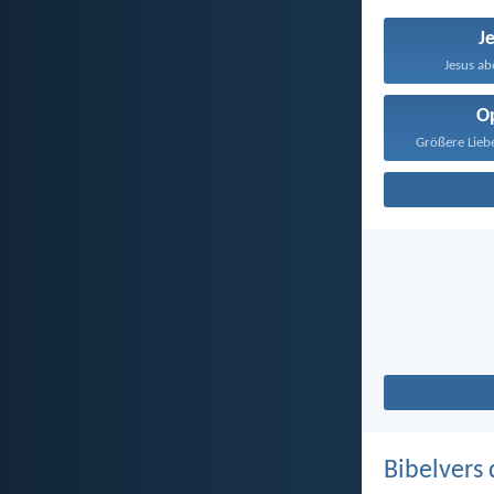
J
Jesus abe
O
Größere Liebe
Bibelvers 