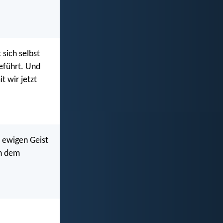
sich selbst
geführt. Und
t wir jetzt
n ewigen Geist
en dem