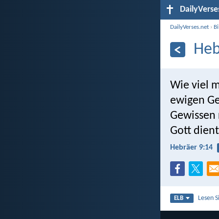
DailyVerse
DailyVerses.net
›
B
Heb
Wie viel m
ewigen Ge
Gewissen 
Gott dient
Hebräer 9:14
Lesen S
ELB