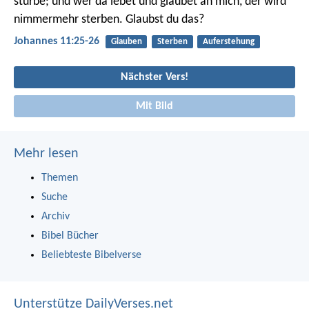
stürbe; und wer da lebet und glaubet an mich, der wird
nimmermehr sterben. Glaubst du das?
Johannes 11:25-26
Glauben
Sterben
Auferstehung
Nächster Vers!
Mit Bild
Mehr lesen
Themen
Suche
Archiv
Bibel Bücher
Beliebteste Bibelverse
Unterstütze DailyVerses.net