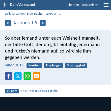
DailyVerses.net
Themen
Registrieren
DailyVerses.net
›
Bibel Bücher
›
Jakobus
›
1
Jakobus 1:5
So aber jemand unter euch Weisheit mangelt,
der bitte Gott, der da gibt einfältig jedermann
und rücket's niemand auf, so wird sie ihm
gegeben werden.
Jakobus 1:5
Weisheit
Empfangen
Großzügigkeit
Lesen Sie
Jakobus 1
online
LU12