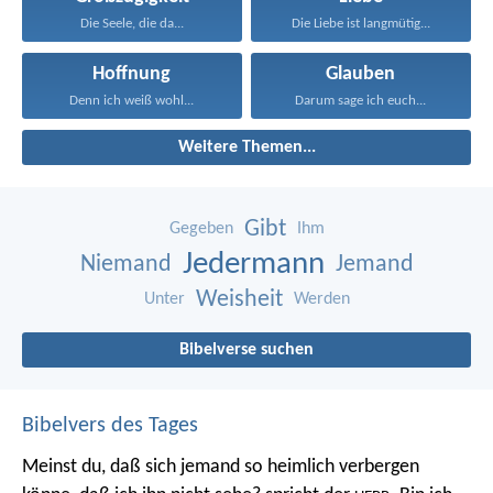
Die Seele, die da...
Die Liebe ist langmütig...
Hoffnung
Glauben
Denn ich weiß wohl...
Darum sage ich euch...
Weitere Themen...
Gibt
Gegeben
Ihm
Jedermann
Niemand
Jemand
Weisheit
Unter
Werden
Bibelverse suchen
Bibelvers des Tages
Meinst du, daß sich jemand so heimlich verbergen