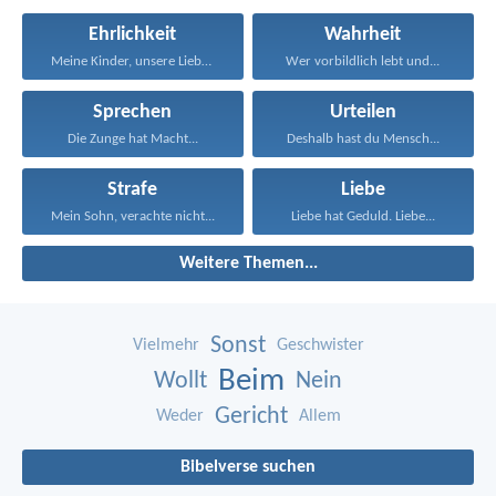
Ehrlichkeit
Wahrheit
Meine Kinder, unsere Liebe...
Wer vorbildlich lebt und...
Sprechen
Urteilen
Die Zunge hat Macht...
Deshalb hast du Mensch...
Strafe
Liebe
Mein Sohn, verachte nicht...
Liebe hat Geduld. Liebe...
Weitere Themen...
Sonst
Vielmehr
Geschwister
Beim
Wollt
Nein
Gericht
Weder
Allem
Bibelverse suchen