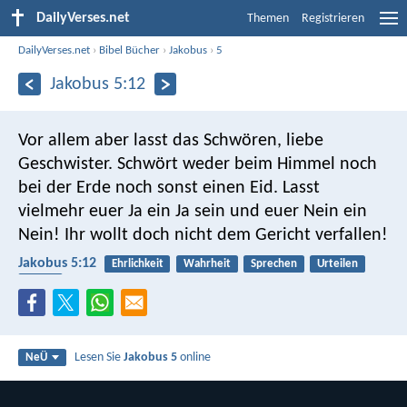
DailyVerses.net
Themen
Registrieren
DailyVerses.net
›
Bibel Bücher
›
Jakobus
›
5
Jakobus 5:12
Vor allem aber lasst das Schwören, liebe
Geschwister. Schwört weder beim Himmel noch
bei der Erde noch sonst einen Eid. Lasst
vielmehr euer Ja ein Ja sein und euer Nein ein
Nein! Ihr wollt doch nicht dem Gericht verfallen!
Jakobus 5:12
Ehrlichkeit
Wahrheit
Sprechen
Urteilen
Strafe
Lesen Sie
Jakobus 5
online
NeÜ