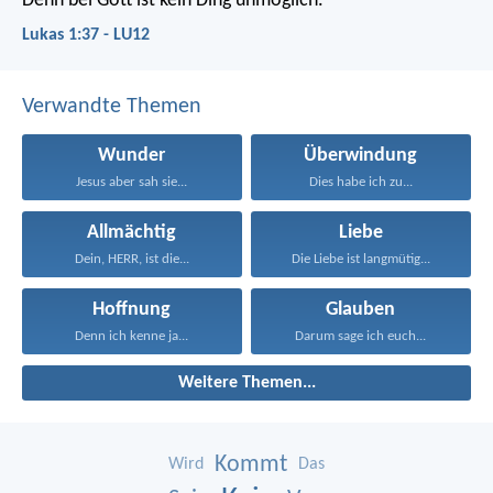
Denn bei Gott ist kein Ding unmöglich.
Lukas 1:37 - LU12
Verwandte Themen
Wunder
Überwindung
Jesus aber sah sie...
Dies habe ich zu...
Allmächtig
Liebe
Dein, HERR, ist die...
Die Liebe ist langmütig...
Hoffnung
Glauben
Denn ich kenne ja...
Darum sage ich euch...
Weitere Themen...
Kommt
Wird
Das