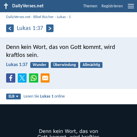
DailyVerses.net
Themen
Registrieren
DailyVerses.net
›
Bibel Bücher
›
Lukas
›
1
Lukas 1:37
Denn kein Wort, das von Gott kommt, wird
kraftlos sein.
Lukas 1:37
Wunder
Überwindung
Allmächtig
Lesen Sie
Lukas 1
online
ELB