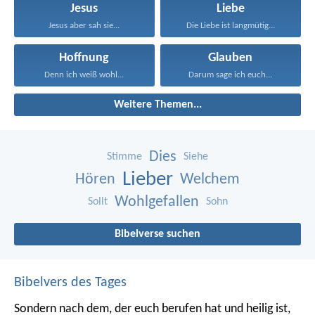
Jesus
Liebe
Jesus aber sah sie...
Die Liebe ist langmütig...
Hoffnung
Glauben
Denn ich weiß wohl...
Darum sage ich euch...
Weitere Themen...
Dies
Stimme
Siehe
Lieber
Hören
Welchem
Wohlgefallen
Sollt
Sohn
Bibelverse suchen
Bibelvers des Tages
Sondern nach dem, der euch berufen hat und heilig ist,