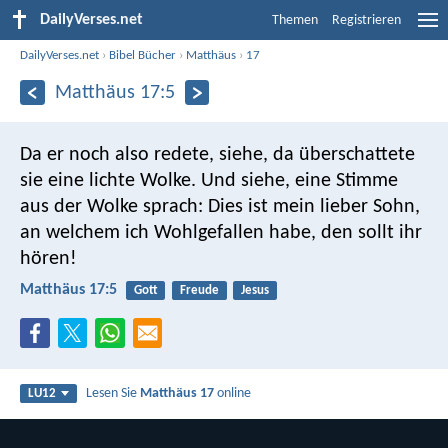
DailyVerses.net
Themen
Registrieren
DailyVerses.net
›
Bibel Bücher
›
Matthäus
›
17
Matthäus 17:5
Da er noch also redete, siehe, da überschattete
sie eine lichte Wolke. Und siehe, eine Stimme
aus der Wolke sprach: Dies ist mein lieber Sohn,
an welchem ich Wohlgefallen habe, den sollt ihr
hören!
Matthäus 17:5
Gott
Freude
Jesus
Lesen Sie
Matthäus 17
online
LU12