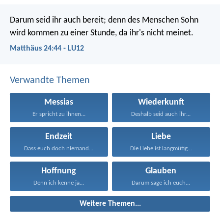
Darum seid ihr auch bereit; denn des Menschen Sohn
wird kommen zu einer Stunde, da ihr's nicht meinet.
Matthäus 24:44 - LU12
Verwandte Themen
Messias
Wiederkunft
Er spricht zu ihnen...
Deshalb seid auch ihr...
Endzeit
Liebe
Dass euch doch niemand...
Die Liebe ist langmütig...
Hoffnung
Glauben
Denn ich kenne ja...
Darum sage ich euch...
Weitere Themen...