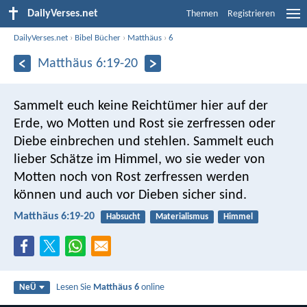
DailyVerses.net
Themen
Registrieren
DailyVerses.net
›
Bibel Bücher
›
Matthäus
›
6
Matthäus 6:19-20
Sammelt euch keine Reichtümer hier auf der
Erde, wo Motten und Rost sie zerfressen oder
Diebe einbrechen und stehlen. Sammelt euch
lieber Schätze im Himmel, wo sie weder von
Motten noch von Rost zerfressen werden
können und auch vor Dieben sicher sind.
Matthäus 6:19-20
Habsucht
Materialismus
Himmel
Lesen Sie
Matthäus 6
online
NeÜ