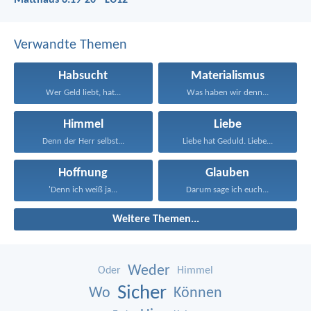
Matthäus 6:19-20 - LU12
Verwandte Themen
Habsucht
Materialismus
Wer Geld liebt, hat...
Was haben wir denn...
Himmel
Liebe
Denn der Herr selbst...
Liebe hat Geduld. Liebe...
Hoffnung
Glauben
'Denn ich weiß ja...
Darum sage ich euch...
Weitere Themen...
Weder
Oder
Himmel
Sicher
Wo
Können