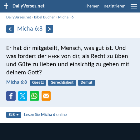
DailyVerses.net
Themen
Registrieren
DailyVerses.net
›
Bibel Bücher
›
Micha
›
6
Micha 6:8
Er hat dir mitgeteilt, Mensch, was gut ist.
Und
was fordert der
von dir,
als Recht zu üben
HERR
und Güte zu lieben
und einsichtig zu gehen mit
deinem Gott?
Micha 6:8
Gesetz
Gerechtigkeit
Demut
Lesen Sie
Micha 6
online
ELB