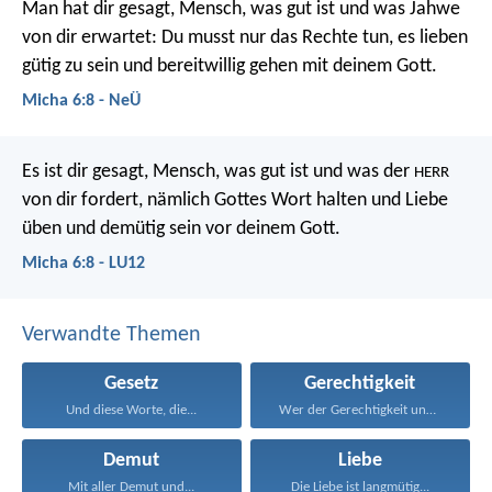
Man hat dir gesagt, Mensch, was gut ist
und was Jahwe
von dir erwartet:
Du musst nur das Rechte tun,
es lieben
gütig zu sein
und bereitwillig gehen mit deinem Gott.
Micha 6:8 - NeÜ
Es ist dir gesagt, Mensch, was gut ist
und was der
HERR
von dir fordert,
nämlich Gottes Wort halten und Liebe
üben
und demütig sein vor deinem Gott.
Micha 6:8 - LU12
Verwandte Themen
Gesetz
Gerechtigkeit
Und diese Worte, die...
Wer der Gerechtigkeit und...
Demut
Liebe
Mit aller Demut und...
Die Liebe ist langmütig...