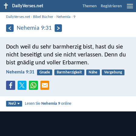
DailyVerses.net
Themen
Registrieren
DailyVerses.net
›
Bibel Bücher
›
Nehemia
›
9
Nehemia 9:31
Doch weil du sehr barmherzig bist, hast du sie
nicht beseitigt und sie nicht verlassen. Denn du
bist gnädig und voller Erbarmen.
Nehemia 9:31
Gnade
Barmherzigkeit
Nähe
Vergebung
Lesen Sie
Nehemia 9
online
NeÜ