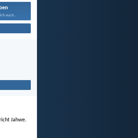
ben
ich euch...
richt Jahwe.