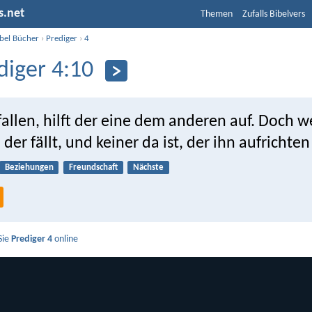
s.net
Themen
Zufalls Bibelvers
ibel Bücher
›
Prediger
›
4
diger 4:10
fallen, hilft der eine dem anderen auf. Doch 
 der fällt, und keiner da ist, der ihn aufrichte
Beziehungen
Freundschaft
Nächste
Sie
Prediger 4
online