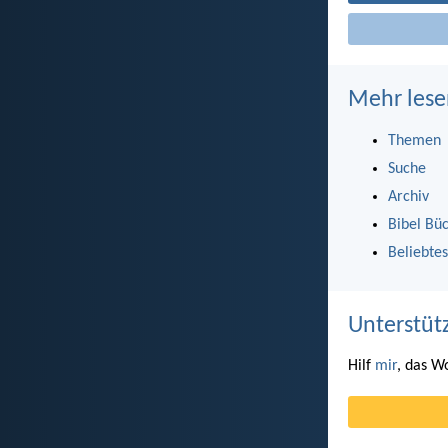
Mehr lese
Themen
Suche
Archiv
Bibel Bü
Beliebtes
Unterstüt
Hilf
mir
, das W