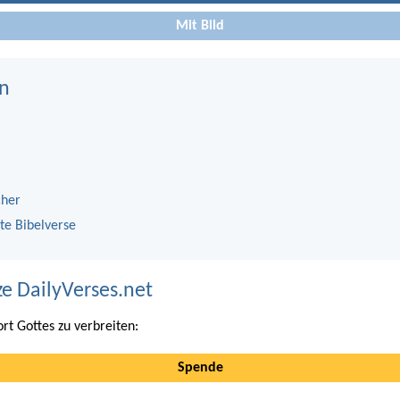
Mit Bild
n
cher
te Bibelverse
ze DailyVerses.net
ort Gottes zu verbreiten:
Spende