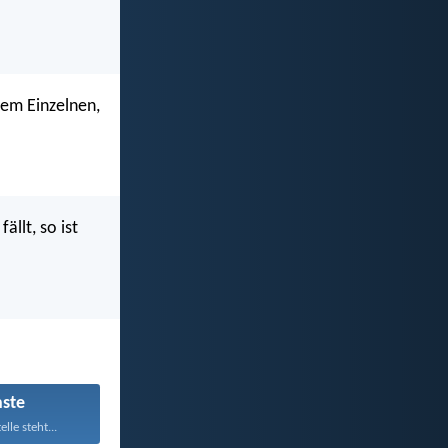
dem Einzelnen,
ällt, so ist
ste
lle steht...