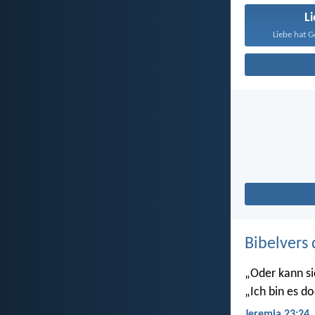
L
Liebe hat G
Bibelvers 
„Oder kann si
„Ich bin es do
Jeremia 23:24