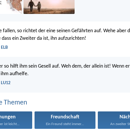
 fallen, so richtet der eine seinen Gefährten auf. Wehe aber 
e dass ein Zweiter da ist, ihn aufzurichten!
- ELB
er so hilft ihm sein Gesell auf. Weh dem, der allein ist! Wenn er f
 ihm aufhelfe.
- LU12
e Themen
ehungen
Freundschaft
Näch
r ist leicht...
Ein Freund steht immer...
An zweiter Ste