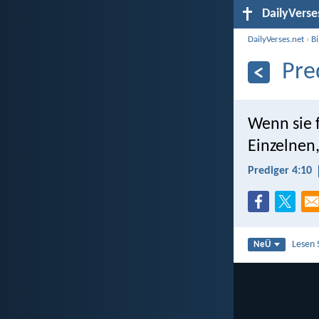
DailyVerse
DailyVerses.net
›
B
Pre
Wenn sie 
Einzelnen,
Prediger 4:10
Lesen 
NeÜ