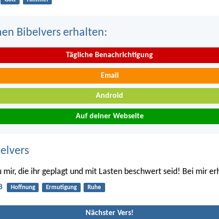
nen Bibelvers erhalten:
Tägliche Benachrichtigung
Email
Android
Auf deiner Webseite
belvers
mir, die ihr geplagt und mit Lasten beschwert seid! Bei mir erh
8
Hoffnung
Ermutigung
Ruhe
Nächster Vers!