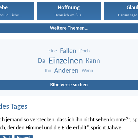
iebe
Hoffnung
Glau
eduld. Liebe...
'Denn ich weiß ja...
Darum sage 
Weitere Themen...
Fallen
Eine
Doch
Einzelnen
Da
Kann
Anderen
Ihn
Wenn
Bibelverse suchen
des Tages
ch jemand so verstecken, dass ich ihn nicht sehen könnte?“, sp
ch, der den Himmel und die Erde erfüllt“, spricht Jahwe.
Gott
Himmel