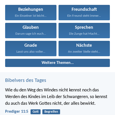
Beziehungen
Freundschaft
Ein Einzelner ist leicht...
Ein Freund steht immer...
Glauben
Sprechen
Darum sage ich euch...
Die Zunge hat Macht...
Gnade
Nächste
Lasst uns also voller...
An zweiter Stelle steht...
Weitere Themen...
Bibelvers des Tages
Wie du den Weg des Windes nicht kennst noch das
Werden des Kindes im Leib der Schwangeren, so kennst
du auch das Werk Gottes nicht, der alles bewirkt.
Prediger 11:5
Gott
Begreifen