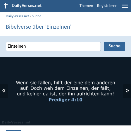
DailyVerses.net
Themen
Registrieren
DailyVerses.net
›
Suche
Bibelverse über 'Einzelnen'
«
»