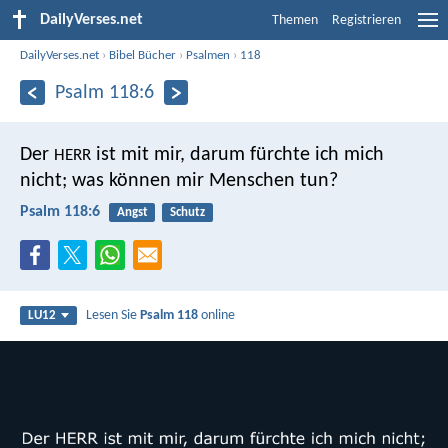
DailyVerses.net
Themen
Registrieren
DailyVerses.net
›
Bibel Bücher
›
Psalmen
›
118
Psalm 118:6
Der
ist mit mir, darum fürchte ich mich
HERR
nicht;
was können mir Menschen tun?
Psalm 118:6
Angst
Schutz
Lesen Sie
Psalm 118
online
LU12