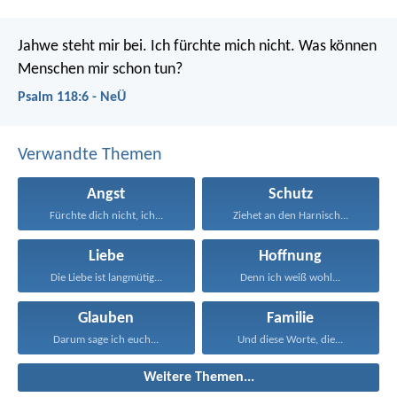
Jahwe steht mir bei. Ich fürchte mich nicht.
Was können
Menschen mir schon tun?
Psalm 118:6 - NeÜ
Verwandte Themen
Angst
Schutz
Fürchte dich nicht, ich...
Ziehet an den Harnisch...
Liebe
Hoffnung
Die Liebe ist langmütig...
Denn ich weiß wohl...
Glauben
Familie
Darum sage ich euch...
Und diese Worte, die...
Weitere Themen...