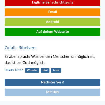
Tägliche Benachrichtigung
Email
Android
Auf deiner Webseite
Zufalls Bibelvers
Er aber sprach: Was bei den Menschen unmöglich ist,
das ist bei Gott möglich.
Lukas 18:27
Wunder
Heil
Jesus
Nächster Vers!
Mit Bild