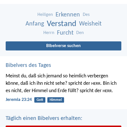
Erkennen
Heiligen
Des
Verstand
Anfang
Weisheit
Furcht
Herrn
Den
Bibelverse suchen
Bibelvers des Tages
Meinst du, daß sich jemand so heimlich verbergen
könne, daß ich ihn nicht sehe? spricht der
. Bin ich
HERR
es nicht, der Himmel und Erde füllt? spricht der
.
HERR
Jeremia 23:24
Gott
Himmel
Täglich einen Bibelvers erhalten: