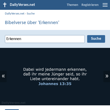
DailyVerses.net
Themen
Registrieren
DailyVerses.net
›
Suche
Bibelverse über 'Erkennen'
«
»