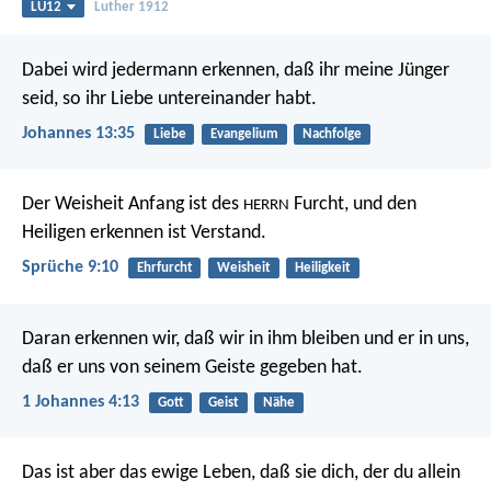
LU12
Luther 1912
Dabei wird jedermann erkennen, daß ihr meine Jünger
seid, so ihr Liebe untereinander habt.
Johannes 13:35
Liebe
Evangelium
Nachfolge
Der Weisheit Anfang ist des
Furcht,
und den
HERRN
Heiligen erkennen ist Verstand.
Sprüche 9:10
Ehrfurcht
Weisheit
Heiligkeit
Daran erkennen wir, daß wir in ihm bleiben und er in uns,
daß er uns von seinem Geiste gegeben hat.
1 Johannes 4:13
Gott
Geist
Nähe
Das ist aber das ewige Leben, daß sie dich, der du allein