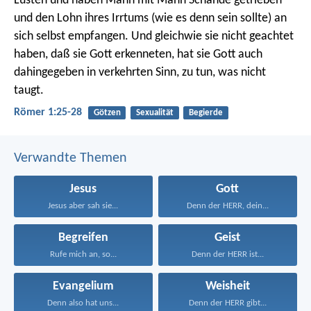
Lüsten und haben Mann mit Mann Schande getrieben
und den Lohn ihres Irrtums (wie es denn sein sollte) an
sich selbst empfangen. Und gleichwie sie nicht geachtet
haben, daß sie Gott erkenneten, hat sie Gott auch
dahingegeben in verkehrten Sinn, zu tun, was nicht
taugt.
Römer 1:25-28
Götzen
Sexualität
Begierde
Verwandte Themen
Jesus
Gott
Jesus aber sah sie...
Denn der HERR, dein...
Begreifen
Geist
Rufe mich an, so...
Denn der HERR ist...
Evangelium
Weisheit
Denn also hat uns...
Denn der HERR gibt...